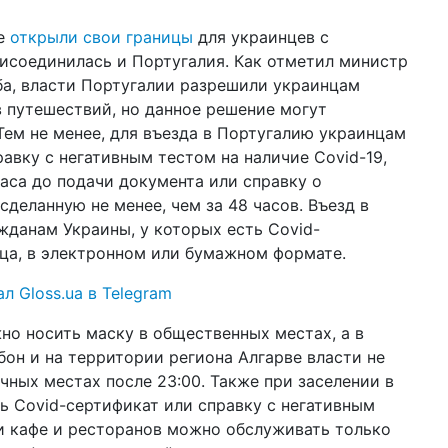
23 д
же
открыли свои границы
для украинцев с
Fl
рисоединилась и Португалия. Как отметил министр
из
а, власти Португалии разрешили украинцам
14 д
в путешествий, но данное решение могут
ра
Тем не менее, для въезда в Португалию украинцам
би
авку с негативным тестом на наличие Covid-19,
05 д
часа до подачи документа или справку о
пот
сделанную не менее, чем за 48 часов. Въезд в
ка
жданам Украины, у которых есть Covid-
02 д
ца, в электронном или бумажном формате.
но
и 
ал Gloss.ua в Telegram
22 н
но носить маску в общественных местах, а в
по
УЗ
бон и на территории региона Алгарве власти не
чных местах после 23:00. Также при заселении в
14 н
ть Covid-сертификат или справку с негативным
би
де
ри кафе и ресторанов можно обслуживать только
го