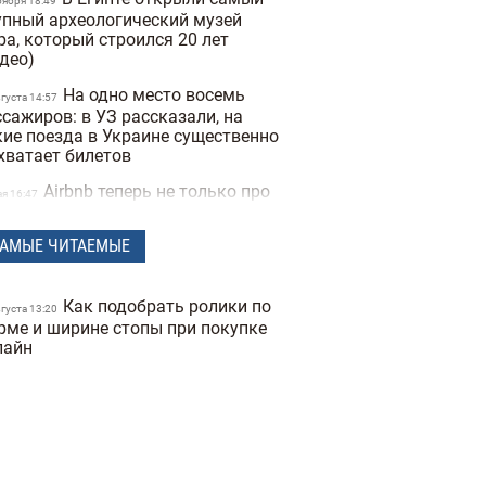
оября 18:49
упный археологический музей
ра, который строился 20 лет
идео)
На одно место восемь
вгуста 14:57
сажиров: в УЗ рассказали, на
кие поезда в Украине существенно
 хватает билетов
Airbnb теперь не только про
ая 16:47
лье: платформа запускает 10
вых категорий услуг
АМЫЕ ЧИТАЕМЫЕ
Первый большой
евраля 17:55
дистский круиз: 2300 людей без
Как подобрать ролики по
ежды отправились в путешествие
вгуста 13:20
рме и ширине стопы при покупке
 лайнере
лайн
Рейс Киев-Кишинев попал
нваря 15:10
топ железнодорожных маршрутов
ропы
"Укрзализныця"
екабря 19:10
звращает "Буковельский экспресс"