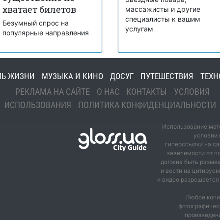
хватает билетов
массажисты и другие
специалисты к вашим
Безумный спрос на
услугам
популярные направления
ЛЬ ЖИЗНИ
МУЗЫКА И КИНО
ДОСУГ
ПУТЕШЕСТВИЯ
ТЕХН
РЕКЛАМА НА САЙТЕ
О НАС
КОНТАКТЫ
УСЛОВИЯ
ИСПОЛЬЗОВАНИЯ
ПОЛИТИКА КОНФИДЕНЦИАЛЬНОСТИ
Использование мате
условии 
гиперссылки на са
зависимости от п
должна быть размещ
и вести на цитируе
и видео разрешается 
Любое копи
фотографичес
произведени