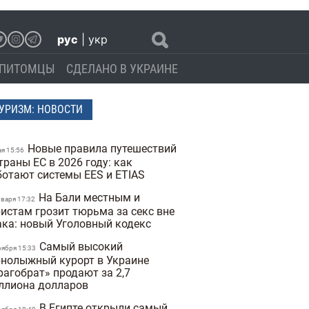
рус
|
укр
ПИТОМЦЫ
СДЕЛАНО В УКРАИНЕ
УРИЗМ: НОВОСТИ
Новые правила путешествий
ая 15:56
траны ЕС в 2026 году: как
ботают системы EES и ETIAS
На Бали местным и
нваря 17:32
ристам грозит тюрьма за секс вне
ака: новый Уголовный кодекс
Самый высокий
оября 15:33
рнолыжный курорт в Украине
рагобрат» продают за 2,7
ллиона долларов
В Египте открыли самый