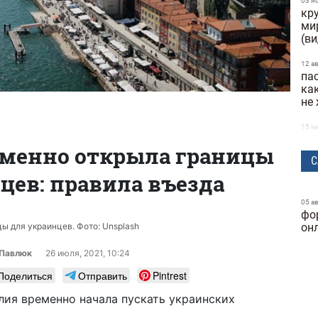
03 н
кр
ми
(в
12 а
пас
ка
не
15 м
жи
еменно открыла границы
но
С
цев: правила въезда
11 ф
ну
од
05 а
фо
на
ы для украинцев. Фото: Unsplash
он
05 я
в 
 Павлюк
26 июля, 2021, 10:24
Ев
Поделиться
Отправить
Pintrest
27 д
алия временно начала пускать украинских
во