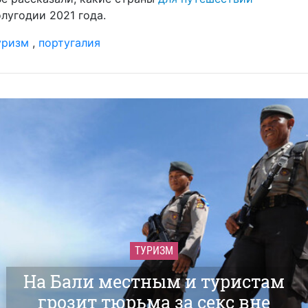
лугодии 2021 года.
уризм
,
португалия
ТУРИЗМ
На Бали местным и туристам
грозит тюрьма за секс вне