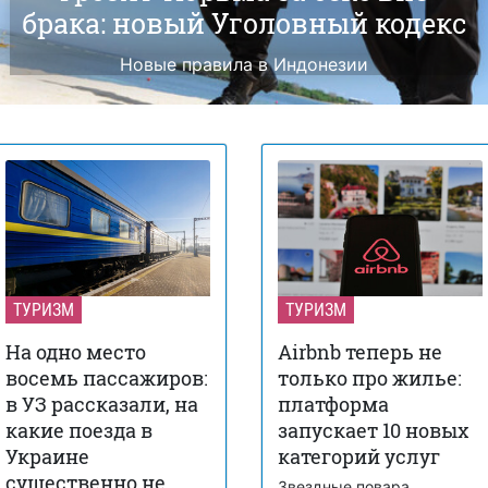
брака: новый Уголовный кодекс
Новые правила в Индонезии
ТУРИЗМ
ТУРИЗМ
На одно место
Airbnb теперь не
восемь пассажиров:
только про жилье:
в УЗ рассказали, на
платформа
какие поезда в
запускает 10 новых
Украине
категорий услуг
существенно не
Звездные повара,