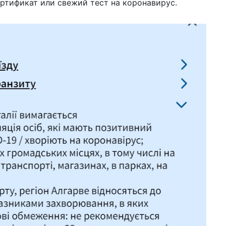
ертификат или свежий тест на коронавирус.
07 н
ку
Мо
27 с
ав
лу
06 с
ви
чт
25 а
бе
15 а
пр
Ка