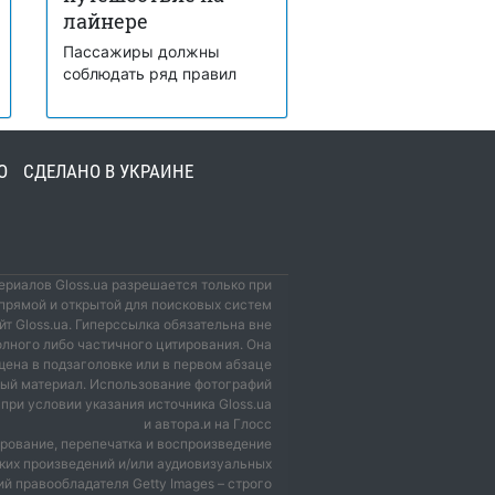
лайнере
Пассажиры должны
соблюдать ряд правил
О
СДЕЛАНО В УКРАИНЕ
риалов Gloss.ua разрешается только при
прямой и открытой для поисковых систем
йт Gloss.ua. Гиперссылка обязательна вне
олного либо частичного цитирования. Она
ена в подзаголовке или в первом абзаце
мый материал. Использование фотографий
при условии указания источника Gloss.ua
и автора.и на Глосс
рование, перепечатка и воспроизведение
ких произведений и/или аудиовизуальных
й правообладателя Getty Images – строго