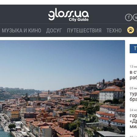
МУЗЫКА И КИНО
ДОСУГ
ПУТЕШЕСТВИЯ
ТЕХНО
Т
13 м
в с
ра
05 я
ту
бр
24 н
го
«Д
ми