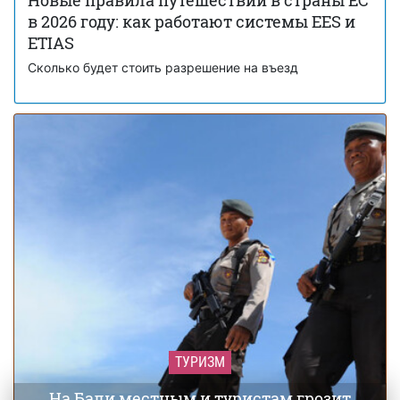
в 2026 году: как работают системы EES и
Для украинцев действует программа
15 августа 13:05
бесплатных авиарейсов в Канаду
ETIAS
Сколько будет стоить разрешение на въезд
ТУРИЗМ
На Бали местным и туристам грозит