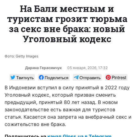
На Бали местным и
туристам грозит тюрьма
за секс вне брака: новый
Уголовный кодекс
Фото: Getty Images
Дарина Герасимчук
05 января, 2026, 17:32
Твитнуть
Поделиться
Отправить
Pintrest
В Индонезии вступил в силу принятый в 2022 году
Уго­лов­ный ко­декс, который призван сменить
предыдущий, принятый 80 лет назад. В новом
законодательстве есть важная для туристов
статья. Касается она запрета на внебрачный секс и
со­жи­тель­ство вне бра­ка.
Подпишитесь на
канал Gloss.ua в Telegram.