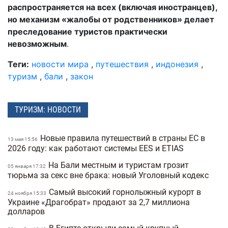
распространяется на всех (включая иностранцев),
но механизм «жалобы от родственников» делает
преследование туристов практически
невозможным
.
Теги:
новости мира
,
путешествия
,
индонезия
,
туризм
,
бали
,
закон
ТУРИЗМ: НОВОСТИ
Новые правила путешествий в страны ЕС в
13 мая 15:56
2026 году: как работают системы EES и ETIAS
На Бали местным и туристам грозит
05 января 17:32
тюрьма за секс вне брака: новый Уголовный кодекс
Самый высокий горнолыжный курорт в
24 ноября 15:33
Украине «Драгобрат» продают за 2,7 миллиона
долларов