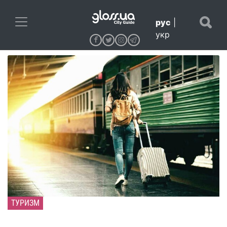
рус
|
укр
ТУРИЗМ