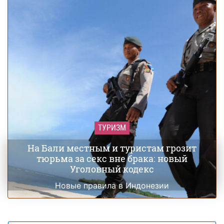
ТУРИЗМ
На Бали местным и туристам грозит
тюрьма за секс вне брака: новый
Уголовный кодекс
Новые правила в Индонезии