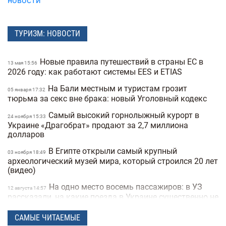
новости
ТУРИЗМ: НОВОСТИ
Новые правила путешествий в страны ЕС в
13 мая 15:56
2026 году: как работают системы EES и ETIAS
На Бали местным и туристам грозит
05 января 17:32
тюрьма за секс вне брака: новый Уголовный кодекс
Самый высокий горнолыжный курорт в
24 ноября 15:33
Украине «Драгобрат» продают за 2,7 миллиона
долларов
В Египте открыли самый крупный
03 ноября 18:49
археологический музей мира, который строился 20 лет
(видео)
На одно место восемь пассажиров: в УЗ
12 августа 14:57
рассказали, на какие поезда в Украине существенно не
хватает билетов
САМЫЕ ЧИТАЕМЫЕ
Airbnb теперь не только про жилье: платформа
15 мая 16:47