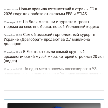
Новые правила путешествий в страны ЕС в
13 мая 15:56
2026 году: как работают системы EES и ETIAS
На Бали местным и туристам грозит
05 января 17:32
тюрьма за секс вне брака: новый Уголовный кодекс
Самый высокий горнолыжный курорт в
24 ноября 15:33
Украине «Драгобрат» продают за 2,7 миллиона
долларов
В Египте открыли самый крупный
03 ноября 18:49
археологический музей мира, который строился 20 лет
(видео)
На одно место восемь пассажиров: в УЗ
12 августа 14:57
рассказали, на какие поезда в Украине существенно не
хватает билетов
Airbnb теперь не только про жилье: платформа
15 мая 16:47
запускает 10 новых категорий услуг
Первый большой нудистский круиз: 2300
11 февраля 17:55
людей без одежды отправились в путешествие на
лайнере