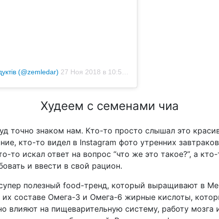
уктів (@zemledar)
27 Ноя 2018 в 10:52 PST
Худеем с семенами чиа
уд точно знаком нам. Кто-то просто слышал это краси
ние, кто-то видел в Instagram фото утренних завтрако
о-то искал ответ на вопрос “что же это такое?”, а кто
бовать и ввести в свой рацион.
супер полезный food-тренд, который выращивают в Ме
В их составе Омега-3 и Омега-6 жирные кислоты, кото
о влияют на пищеварительную систему, работу мозга 