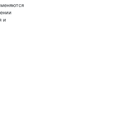
именяются
лении
я и