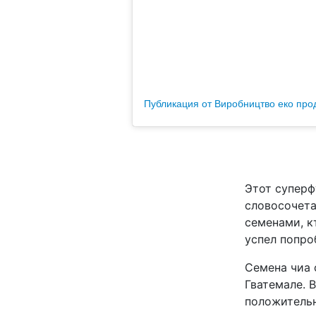
Публикация от Виробництво еко прод
Этот суперф
словосочета
семенами, кт
успел попро
Семена чиа 
Гватемале. 
положительн