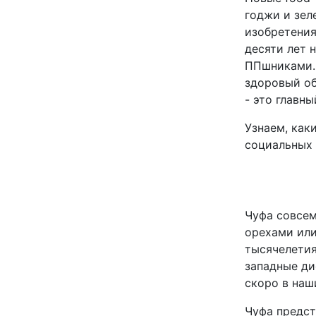
годжи и зел
изобретения
десяти лет 
ППшниками. 
здоровый об
- это главн
Узнаем, как
социальных 
Чуфа совсем
орехами или
тысячелетия
западные ди
скоро в наш
Чуфа предст