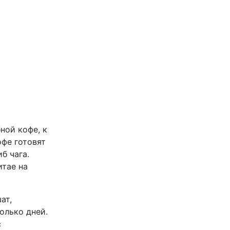
ной кофе, к
офе готовят
б чага.
итае на
ат,
олько дней.
с