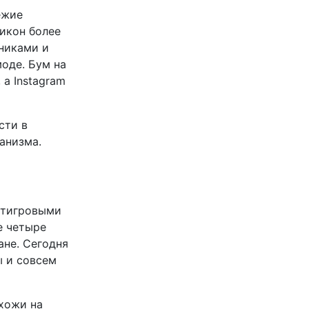
ежие
сикон более
Жниками и
моде.
Бум на
, а Instagram
сти в
анизма.
 тигровыми
е
четыре
ане. Сегодня
ы и совсем
хожи на