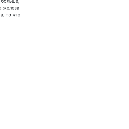
 больше,
а железа
а, то что