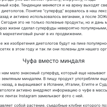
еный кофе. Тенденции меняются и на арену выходят св
 диетологов.
Понятие “суперфуд” ворвалось в наш лек
назад и активно использовалось веганами, а после ЗО
Сегодня это не только полезные продукты, но и дань 
раз жизни сделал суперфуды невероятно популярными
ый маркетинговый рычаг в их продвижении.
ие же изобретения диетологов будут на пике популярно
сетях в этом году и так ли они полезны для нашего орг
Чуфа вместо миндаля
 нам мало знакомый суперфуд, который еще называют
 земляным миндалем. В пищу продукт употребляли ещ
 назад, а выращивают в Испании, Италии, Египте и Суд
етологи активно внедряют информацию о чуфе в масс
их лентах
Instagram
замелькают фото с ней.
авляет собой растение,
съедобные клубни которого по