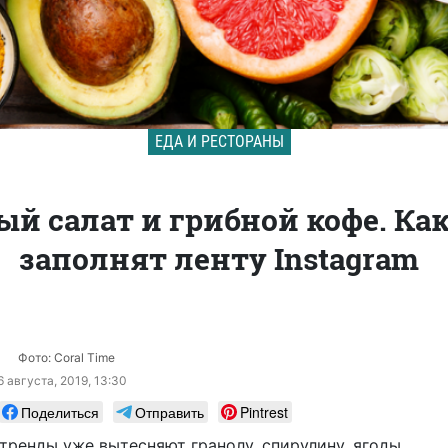
ЕДА И РЕСТОРАНЫ
ый салат и грибной кофе. К
заполнят ленту Instagram
Фото: Coral Time
6 августа, 2019, 13:30
Поделиться
Отправить
Pintrest
тренды уже вытесняют гранолу, спирулину, ягоды