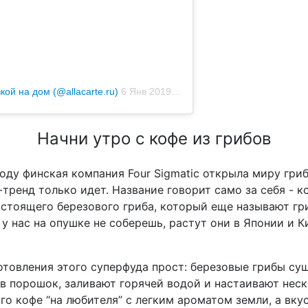
ой на дом (@allacarte.ru)
6 Янв 2019 в 8:23 PST
Начни утро с кофе из грибов
году финская компания Four Sigmatic открыла миру гриб
-тренд только идет. Название говорит само за себя - к
астоящего березового гриба, который еще называют гри
 у нас на опушке не соберешь, растут они в Японии и К
отовления этого суперфуда прост: березовые грибы суш
в порошок, заливают горячей водой и настаивают неск
ого кофе “на любителя” с легким ароматом земли, а вку