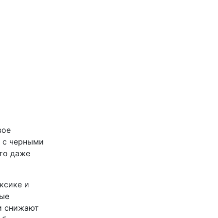
вое
в с черными
-то даже
ксике и
рые
и снижают