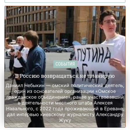
СОБЫТИЯ
В Россию возвращаться не планирую
Даниил Чебыкин — омский политический деятель,
один из основателей организации «Омское
гражданское объединение», ранее участвовавший
в деятельности местного штаба Алексея
Навального, с 2022 года проживающий в Ереване,
дал интервью киевскому журналисту Александру
Жуку