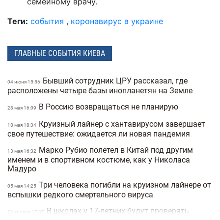
семейному врачу.
Теги:
события
,
коронавирус в украине
ГЛАВНЫЕ СОБЫТИЯ КИЕВА
Бывший сотрудник ЦРУ рассказал, где
04 июня 15:56
расположены четыре базы инопланетян на Земле
В Россию возвращаться не планирую
28 мая 16:09
Круизный лайнер с хантавирусом завершает
18 мая 18:34
свое путешествие: ожидается ли новая пандемия
Марко Рубио полетел в Китай под другим
13 мая 16:32
именем и в спортивном костюме, как у Николаса
Мадуро
Три человека погибли на круизном лайнере от
05 мая 14:25
вспышки редкого смертельного вируса
В школах у 17-летних будут проверять
23 апреля 17:07