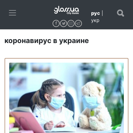
рус
|
укр
коронавирус в украине