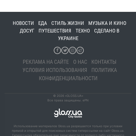
НОВОСТИ
ЕДА
СТИЛЬ ЖИЗНИ
МУЗЫКА И КИНО
ДОСУГ
ПУТЕШЕСТВИЯ
ТЕХНО
СДЕЛАНО В
УКРАИНЕ
РЕКЛАМА НА САЙТЕ
О НАС
КОНТАКТЫ
УСЛОВИЯ ИСПОЛЬЗОВАНИЯ
ПОЛИТИКА
КОНФИДЕНЦИАЛЬНОСТИ
© 2026 «GLOSS.UA»
Все права защищены. ePN
Использование материалов Gloss.ua разрешается только при условии
прямой и открытой для поисковых систем гиперссылки на сайт Gloss.ua.
Гиперссылка обязательна вне зависимости от полного либо частичного