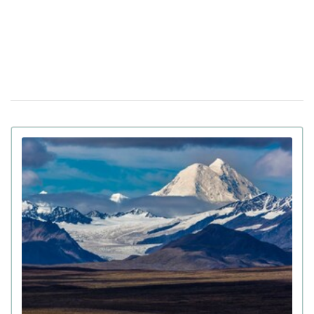
Убийцу украинки Ирины Заруцкой признали
10 апреля 12:40
невменяемым и не смогут судить в США
Штраф за сдачу жилья в аренду: в
08 апреля 13:49
Верховной Раде готовят кардинальные изменения в
законе
Золото на 7,7 млн ​​грн и 43,5 тысячи валют
18:22
задекларировал работник Бучанского ТЦК
Боролась за право уйти из жизни: в Испании
27 марта 17:08
25-летней девушке провели эвтаназию из-за
депрессии
Мир на грани голода из-за войны в Иране:
23 марта 10:14
коллапс на рынке удобрений
Украинские офицеры шокированы тактикой
20 марта 17:42
союзников США на Ближнем Востоке: детали
Третья мировая уже началась: ее ключевые
12 марта 15:59
признаки приводит почетный профессор
Букингемского университета
Ученые загрузили мозг мухи в компьютер:
09 марта 15:00