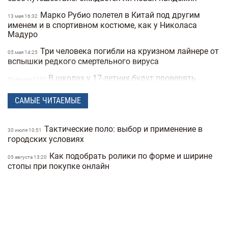
Марко Рубио полетел в Китай под другим
13 мая 16:32
именем и в спортивном костюме, как у Николаса
Мадуро
Три человека погибли на круизном лайнере от
05 мая 14:25
вспышки редкого смертельного вируса
В школах у 17-летних будут проверять
23 апреля 17:07
военные документы через «Резерв+» или «Дию»
САМЫЕ ЧИТАЕМЫЕ
Полиция Мексики несколько дней не могла
22 апреля 15:07
найти пропавшую женщину из-за фильтров на фото
Тактические поло: выбор и применение в
"Не спасайте меня, помогите папе" —
30 июля 10:51
21 апреля 16:19
городских условиях
прокуратура показала видео с полицейских
видеорегистраторов во время теракта в Киеве
Как подобрать ролики по форме и ширине
05 августа 13:20
стопы при покупке онлайн
В Санкт-Петербурге якобы задержали
15 апреля 17:53
Дмитрия Гордона: его обнаружила система
распознавания лиц
До 8 лет тюрьмы и штрафы за проявление
14 апреля 17:05
антисемитизма в Украине: Зеленский подписал закон