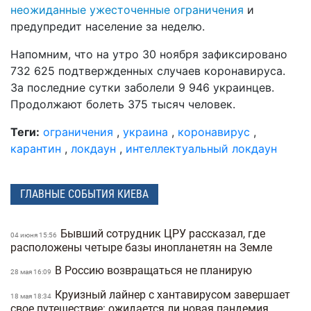
неожиданные ужесточенные ограничения
и
предупредит население за неделю.
Напомним, что на утро 30 ноября зафиксировано
732 625 подтвержденных случаев коронавируса.
За последние сутки заболели 9 946 украинцев.
Продолжают болеть 375 тысяч человек.
Теги:
ограничения
,
украина
,
коронавирус
,
карантин
,
локдаун
,
интеллектуальный локдаун
ГЛАВНЫЕ СОБЫТИЯ КИЕВА
Бывший сотрудник ЦРУ рассказал, где
04 июня 15:56
расположены четыре базы инопланетян на Земле
В Россию возвращаться не планирую
28 мая 16:09
Круизный лайнер с хантавирусом завершает
18 мая 18:34
свое путешествие: ожидается ли новая пандемия