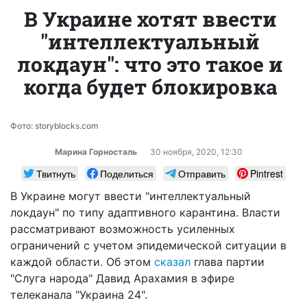
В Украине хотят ввести
"интеллектуальный
локдаун": что это такое и
когда будет блокировка
Фото: storyblocks.com
Марина Горносталь
30 ноября, 2020, 12:30
Твитнуть
Поделиться
Отправить
Pintrest
В Украине могут ввести "интеллектуальный
локдаун" по типу адаптивного карантина. Власти
рассматривают возможность усиленных
ограничений с учетом
эпидемической
ситуации в
каждо
й области
. Об этом
сказал
глава партии
"Слуга народа" Давид Арахамия в эфире
телеканала "Украина 24".