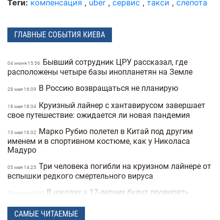
Теги:
компенсация
,
uber
,
сервис
,
такси
,
слепота
ГЛАВНЫЕ СОБЫТИЯ КИЕВА
Бывший сотрудник ЦРУ рассказал, где
04 июня 15:56
расположены четыре базы инопланетян на Земле
В Россию возвращаться не планирую
28 мая 16:09
Круизный лайнер с хантавирусом завершает
18 мая 18:34
свое путешествие: ожидается ли новая пандемия
Марко Рубио полетел в Китай под другим
13 мая 16:32
именем и в спортивном костюме, как у Николаса
Мадуро
Три человека погибли на круизном лайнере от
05 мая 14:25
вспышки редкого смертельного вируса
В школах у 17-летних будут проверять
23 апреля 17:07
военные документы через «Резерв+» или «Дию»
САМЫЕ ЧИТАЕМЫЕ
Полиция Мексики несколько дней не могла
22 апреля 15:07