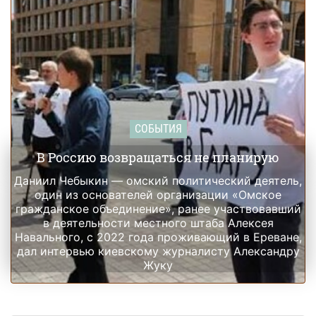
СОБЫТИЯ
В Россию возвращаться не планирую
Даниил Чебыкин — омский политический деятель,
один из основателей организации «Омское
гражданское объединение», ранее участвовавший
в деятельности местного штаба Алексея
Навального, с 2022 года проживающий в Ереване,
дал интервью киевскому журналисту Александру
Жуку