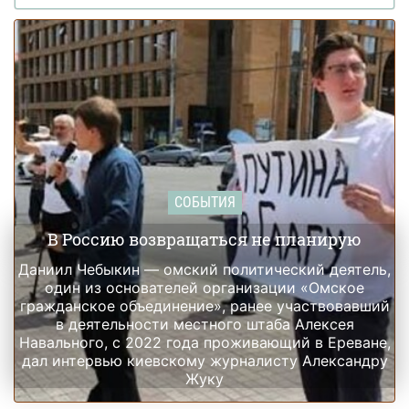
СОБЫТИЯ
В Россию возвращаться не планирую
Даниил Чебыкин — омский политический деятель,
один из основателей организации «Омское
гражданское объединение», ранее участвовавший
в деятельности местного штаба Алексея
Навального, с 2022 года проживающий в Ереване,
дал интервью киевскому журналисту Александру
Жуку