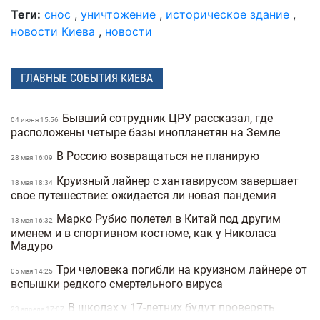
Теги:
снос
,
уничтожение
,
историческое здание
,
новости Киева
,
новости
ГЛАВНЫЕ СОБЫТИЯ КИЕВА
Бывший сотрудник ЦРУ рассказал, где
04 июня 15:56
расположены четыре базы инопланетян на Земле
В Россию возвращаться не планирую
28 мая 16:09
Круизный лайнер с хантавирусом завершает
18 мая 18:34
свое путешествие: ожидается ли новая пандемия
Марко Рубио полетел в Китай под другим
13 мая 16:32
именем и в спортивном костюме, как у Николаса
Мадуро
Три человека погибли на круизном лайнере от
05 мая 14:25
вспышки редкого смертельного вируса
В школах у 17-летних будут проверять
23 апреля 17:07