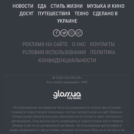
НОВОСТИ
ЕДА
СТИЛЬ ЖИЗНИ
МУЗЫКА И КИНО
ДОСУГ
ПУТЕШЕСТВИЯ
ТЕХНО
СДЕЛАНО В
УКРАИНЕ
РЕКЛАМА НА САЙТЕ
О НАС
КОНТАКТЫ
УСЛОВИЯ ИСПОЛЬЗОВАНИЯ
ПОЛИТИКА
КОНФИДЕНЦИАЛЬНОСТИ
© 2026 «GLOSS.UA»
Все права защищены. ePN
Использование материалов Gloss.ua разрешается только при условии
прямой и открытой для поисковых систем гиперссылки на сайт Gloss.ua.
Гиперссылка обязательна вне зависимости от полного либо частичного
цитирования. Она должна быть размещена в подзаголовке или в первом
абзаце и вести на цитируемый материал. Использование фотографий и
видео разрешается при условии указания источника Gloss.ua и автора.и на