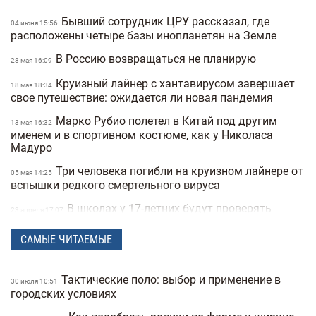
Бывший сотрудник ЦРУ рассказал, где
04 июня 15:56
расположены четыре базы инопланетян на Земле
В Россию возвращаться не планирую
28 мая 16:09
Круизный лайнер с хантавирусом завершает
18 мая 18:34
свое путешествие: ожидается ли новая пандемия
Марко Рубио полетел в Китай под другим
13 мая 16:32
именем и в спортивном костюме, как у Николаса
Мадуро
Три человека погибли на круизном лайнере от
05 мая 14:25
вспышки редкого смертельного вируса
В школах у 17-летних будут проверять
23 апреля 17:07
военные документы через «Резерв+» или «Дию»
САМЫЕ ЧИТАЕМЫЕ
Полиция Мексики несколько дней не могла
22 апреля 15:07
найти пропавшую женщину из-за фильтров на фото
Тактические поло: выбор и применение в
"Не спасайте меня, помогите папе" —
30 июля 10:51
21 апреля 16:19
городских условиях
прокуратура показала видео с полицейских
видеорегистраторов во время теракта в Киеве