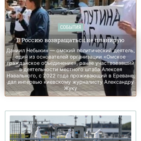
СОБЫТИЯ
В Россию возвращаться не планирую
Даниил Чебыкин — омский политический деятель,
один из основателей организации «Омское
гражданское объединение», ранее участвовавший
в деятельности местного штаба Алексея
Навального, с 2022 года проживающий в Ереване,
дал интервью киевскому журналисту Александру
Жуку