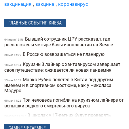
вакцинация
,
вакцина
,
коронавирус
ГЛАВНЫЕ СОБЫТИЯ КИЕВА
Бывший сотрудник ЦРУ рассказал, где
04 июня 15:56
расположены четыре базы инопланетян на Земле
В Россию возвращаться не планирую
28 мая 16:09
Круизный лайнер с хантавирусом завершает
18 мая 18:34
свое путешествие: ожидается ли новая пандемия
Марко Рубио полетел в Китай под другим
13 мая 16:32
именем и в спортивном костюме, как у Николаса
Мадуро
Три человека погибли на круизном лайнере от
05 мая 14:25
вспышки редкого смертельного вируса
В школах у 17-летних будут проверять
23 апреля 17:07
военные документы через «Резерв+» или «Дию»
САМЫЕ ЧИТАЕМЫЕ