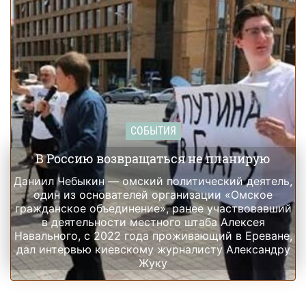
СОБЫТИЯ
В Россию возвращаться не планирую
Даниил Чебыкин — омский политический деятель,
один из основателей организации «Омское
гражданское объединение», ранее участвовавший
в деятельности местного штаба Алексея
Навального, с 2022 года проживающий в Ереване,
дал интервью киевскому журналисту Александру
Жуку