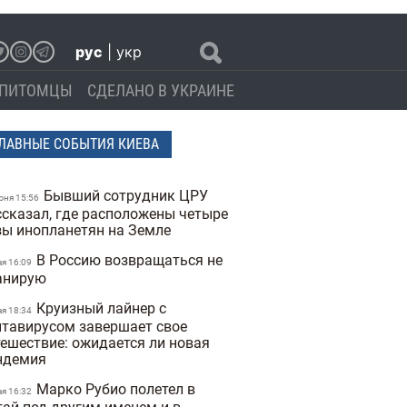
рус
|
укр
ПИТОМЦЫ
СДЕЛАНО В УКРАИНЕ
ЛАВНЫЕ СОБЫТИЯ КИЕВА
Бывший сотрудник ЦРУ
юня 15:56
ссказал, где расположены четыре
зы инопланетян на Земле
В Россию возвращаться не
ая 16:09
анирую
Круизный лайнер с
ая 18:34
нтавирусом завершает свое
тешествие: ожидается ли новая
ндемия
Марко Рубио полетел в
ая 16:32