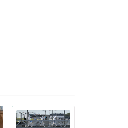
обрений
Украинские офицеры
арта 17:42
кированы тактикой союзников
А на Ближнем Востоке: детали
Третья мировая уже
арта 15:59
чалась: ее ключевые признаки
иводит почетный профессор
кингемского университета
Ученые загрузили мозг
арта 15:00
хи в компьютер: как ведет себя
фровая копия насекомого (видео)
FT раскрыли подробности
арта 15:59
дготовки израильских спецслужб к
ийству иранского лидера Али
менеи
Украинка из Броваров
евраля 18:55
ла переписку с Джеффри
штейном и подбирала девушек
я него