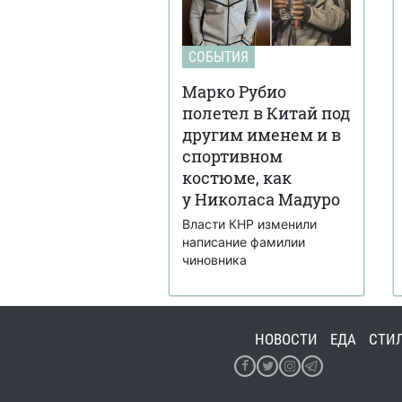
СОБЫТИЯ
Марко Рубио
полетел в Китай под
другим именем и в
спортивном
костюме, как
у Николаса Мадуро
Власти КНР изменили
написание фамилии
чиновника
НОВОСТИ
ЕДА
СТИ