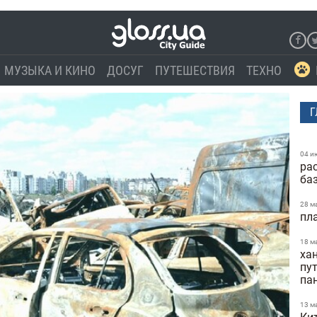
МУЗЫКА И КИНО
ДОСУГ
ПУТЕШЕСТВИЯ
ТЕХНО
Г
04 и
ра
ба
28 м
пл
18 м
ха
пу
па
13 м