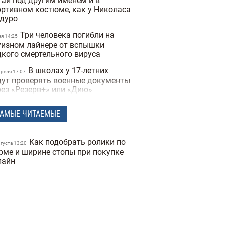
тай под другим именем и в
ортивном костюме, как у Николаса
дуро
Три человека погибли на
ая 14:25
уизном лайнере от вспышки
дкого смертельного вируса
В школах у 17-летних
преля 17:07
дут проверять военные документы
рез «Резерв+» или «Дию»
Полиция Мексики
преля 15:07
АМЫЕ ЧИТАЕМЫЕ
сколько дней не могла найти
опавшую женщину из-за фильтров
 фото
Как подобрать ролики по
вгуста 13:20
"Не спасайте меня,
рме и ширине стопы при покупке
преля 16:19
могите папе" — прокуратура
лайн
казала видео с полицейских
деорегистраторов во время
ракта в Киеве
В Санкт-Петербурге якобы
преля 17:53
держали Дмитрия Гордона: его
наружила система распознавания