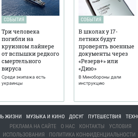
СОБЫТИЯ
СОБЫТИЯ
Три человека
В школах у 17-
погибли на
летних будут
круизном лайнере
проверять военные
от вспышки редкого
документы через
смертельного
«Резерв+» или
вируса
«Дию»
Среди экипажа есть
В Минобороны дали
украинцы
инструкцию
ЛЬ ЖИЗНИ
МУЗЫКА И КИНО
ДОСУГ
ПУТЕШЕСТВИЯ
ТЕХН
РЕКЛАМА НА САЙТЕ
О НАС
КОНТАКТЫ
УСЛОВИЯ
ИСПОЛЬЗОВАНИЯ
ПОЛИТИКА КОНФИДЕНЦИАЛЬНОСТИ