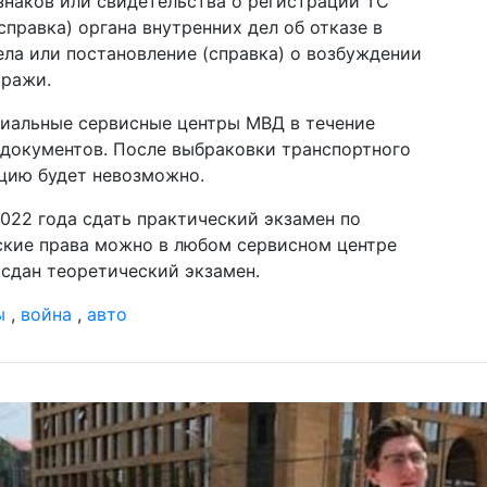
наков или свидетельства о регистрации ТС
уд
справка) органа внутренних дел об отказе в
ла или постановление (справка) о возбуждении
20 м
шо
кражи.
СШ
иальные сервисные центры МВД в течение
12 м
на
 документов. После выбраковки транспортного
пр
цию будет невозможно.
Бу
2022 года сдать практический экзамен по
09 м
му
ские права можно в любом сервисном центре
ци
л сдан теоретический экзамен.
04 м
ы
,
война
,
авто
по
уб
Ха
19 ф
ве
Эп
дл