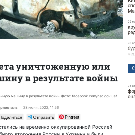
Ки
сп
Ма
05 м
кр
ре
23 а
бу
че
чета уничтоженную или
22 а
С
не
ину в результате войны
пр
на
05 а
фо
21 а
по
нную машину в результате войны Фото: facebook.com/hsc.gov.ua/
он
по
ви
орносталь
28 июня, 2022, 11:56
те
Поделиться
Отправить
Pintrest
15 а
стались на временно оккупированной Россией
за
бного вторжения России в Украину и были
об