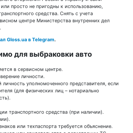
ли
 или просто не пригодны к использованию,
ранспортного средства. Снять с учета
14 а
шт
висном центре Министерства внутренних дел
ан
.
по
ал Gloss.ua в Telegram
.
10 а
За
не
имо для выбраковки авто
13:4
в 
яется в сервисном центре.
ка
верение личности.
 личность уполномоченного представителя, если
06 а
43
теля (для физических лиц – нотариально
ра
ть).
27 м
жи
ии транспортного средства (при наличии).
пр
ии).
наков или техпаспорта требуется объяснение.
23 м
во