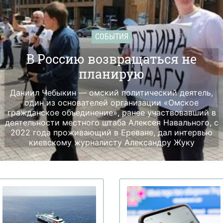
СОБЫТИЯ
В Россию возвращаться не
планирую
Даниил Чебыкин — омский политический деятель,
один из основателей организации «Омское
гражданское объединение», ранее участвовавший в
деятельности местного штаба Алексея Навального, с
2022 года проживающий в Ереване, дал интервью
киевскому журналисту Александру Жуку