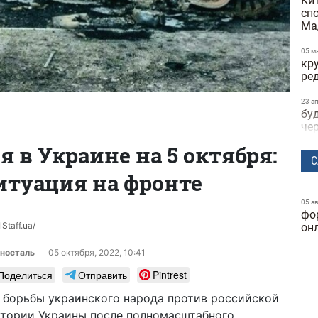
Ки
сп
Ма
05 м
кр
ре
23 а
бу
че
 в Украине на 5 октября:
22 а
С
не
ситуация на фронте
пр
на
05 а
фо
21 а
Staff.ua/
по
он
по
ви
носталь
05 октября, 2022, 10:41
те
Поделиться
Отправить
Pintrest
15 а
и борьбы украинского народа против российской
за
итории Украины после полномасштабного
об