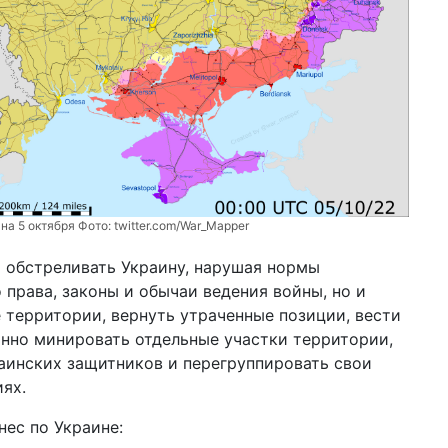
уд
20 м
шо
СШ
12 м
на
пр
Бу
09 м
му
на 5 октября Фото:
twitter.com/War_Mapper
ци
 обстреливать Украину, нарушая нормы
04 м
права, законы и обычаи ведения войны, но и
по
уб
 территории, вернуть утраченные позиции, вести
Ха
нно минировать отдельные участки территории,
аинских защитников и перегруппировать свои
19 ф
ве
ях.
Эп
дл
нес по Украине: