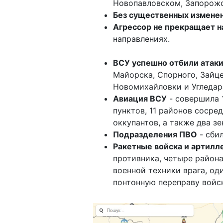
Новопавловском, Запорож
Без существенных измене
Агрессор не прекращает н
направлениях.
ВСУ успешно отбили атаки
Майорска, Спорного, Зайце
Новомихайловки и Угледар
Авиация ВСУ
- совершила 
пунктов, 11 районов сосре
оккупантов, а также два з
Подразделения ПВО
- сби
Ракетные войска и артилл
противника, четыре район
военной техники врага, од
понтонную переправу войс