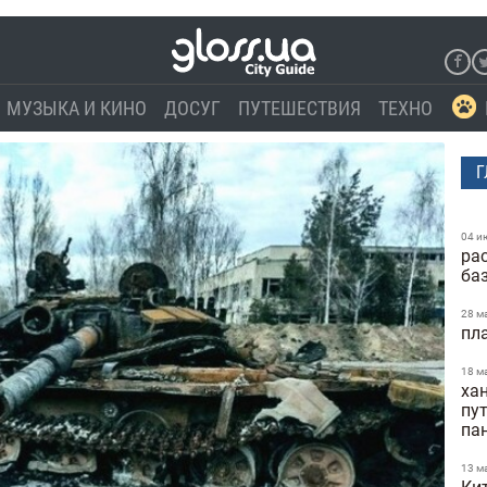
МУЗЫКА И КИНО
ДОСУГ
ПУТЕШЕСТВИЯ
ТЕХНО
Г
04 и
ра
ба
28 м
пл
18 м
ха
пу
па
13 м