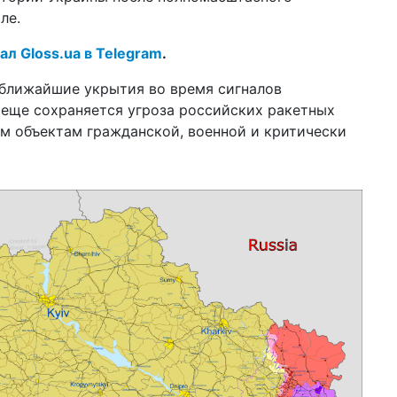
ли
але.
14 а
ал Gloss.ua в Telegram
.
шт
ан
 ближайшие укрытия во время сигналов
по
е еще сохраняется угроза российских ракетных
10 а
им объектам гражданской, военной и критически
За
не
13:4
в 
ка
06 а
43
ра
27 м
жи
пр
23 м
во