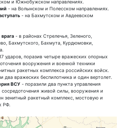
ском и Южнобужском направлениях.
ний
- на Волынском и Полесском направлениях.
аступать
- на Бахмутском и Авдеевском
 врага
- в районах Стрелечья, Зеленого,
во, Бахмутского, Бахмута, Курдюмовки,
а.
17 ударов, поразив четыре вражеских опорных
доточения вооружения и военной техники
енитных ракетных комплекса российских войск.
ли два вражеских беспилотника и один вертолет.
ерия ВСУ
- поразили два пункта управления
а сосредоточения живой силы, вооружения и
ин зенитный ракетный комплекс, мостовую и
к РФ.