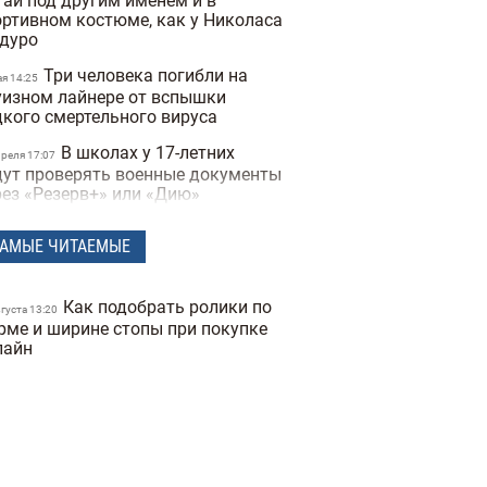
тай под другим именем и в
ортивном костюме, как у Николаса
дуро
Три человека погибли на
ая 14:25
уизном лайнере от вспышки
дкого смертельного вируса
В школах у 17-летних
преля 17:07
дут проверять военные документы
рез «Резерв+» или «Дию»
Полиция Мексики
преля 15:07
АМЫЕ ЧИТАЕМЫЕ
сколько дней не могла найти
опавшую женщину из-за фильтров
 фото
Как подобрать ролики по
вгуста 13:20
"Не спасайте меня,
рме и ширине стопы при покупке
преля 16:19
могите папе" — прокуратура
лайн
казала видео с полицейских
деорегистраторов во время
ракта в Киеве
В Санкт-Петербурге якобы
преля 17:53
держали Дмитрия Гордона: его
наружила система распознавания