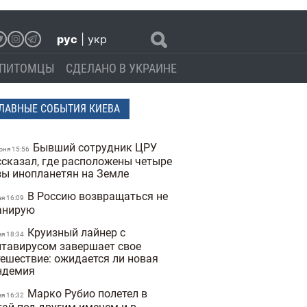
рус
|
укр
ПИТОМЦЫ
СДЕЛАНО В УКРАИНЕ
ЛАВНЫЕ СОБЫТИЯ КИЕВА
Бывший сотрудник ЦРУ
юня 15:56
ссказал, где расположены четыре
зы инопланетян на Земле
В Россию возвращаться не
ая 16:09
анирую
Круизный лайнер с
ая 18:34
нтавирусом завершает свое
тешествие: ожидается ли новая
ндемия
Марко Рубио полетел в
ая 16:32