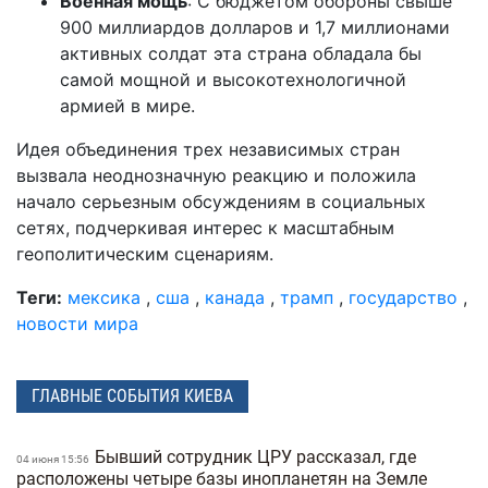
Военная мощь
: С бюджетом обороны свыше
900 миллиардов долларов и 1,7 миллионами
активных солдат эта страна обладала бы
самой мощной и высокотехнологичной
армией в мире.
Идея объединения трех независимых стран
вызвала неоднозначную реакцию и положила
начало серьезным обсуждениям в социальных
сетях, подчеркивая интерес к масштабным
геополитическим сценариям.
Теги:
мексика
,
сша
,
канада
,
трамп
,
государство
,
новости мира
ГЛАВНЫЕ СОБЫТИЯ КИЕВА
Бывший сотрудник ЦРУ рассказал, где
04 июня 15:56
расположены четыре базы инопланетян на Земле