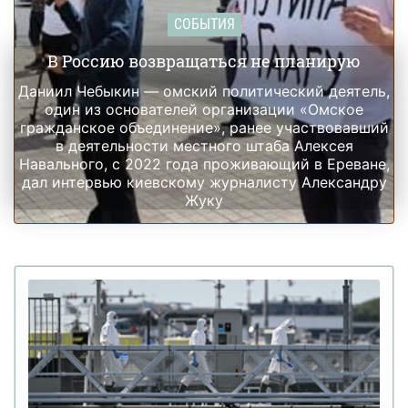
СОБЫТИЯ
В Россию возвращаться не планирую
Даниил Чебыкин — омский политический деятель,
один из основателей организации «Омское
гражданское объединение», ранее участвовавший
в деятельности местного штаба Алексея
Навального, с 2022 года проживающий в Ереване,
дал интервью киевскому журналисту Александру
Жуку