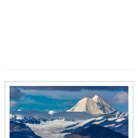
распознавания лиц
До 8 лет тюрьмы и штрафы за проявление
14 апреля 17:05
антисемитизма в Украине: Зеленский подписал закон
Убийцу украинки Ирины Заруцкой признали
10 апреля 12:40
невменяемым и не смогут судить в США
Штраф за сдачу жилья в аренду: в
08 апреля 13:49
Верховной Раде готовят кардинальные изменения в
законе
Золото на 7,7 млн ​​грн и 43,5 тысячи валют
06 апреля 18:22
задекларировал работник Бучанского ТЦК
Боролась за право уйти из жизни: в Испании
27 марта 17:08
25-летней девушке провели эвтаназию из-за
депрессии
Мир на грани голода из-за войны в Иране:
23 марта 10:14
коллапс на рынке удобрений
Украинские офицеры шокированы тактикой
20 марта 17:42
союзников США на Ближнем Востоке: детали
Третья мировая уже началась: ее ключевые
12 марта 15:59