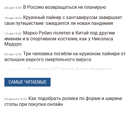
В Россию возвращаться не планирую
28 мая 16:09
Круизный лайнер с хантавирусом завершает
18 мая 18:34
свое путешествие: ожидается ли новая пандемия
Марко Рубио полетел в Китай под другим
13 мая 16:32
именем и в спортивном костюме, как у Николаса
Мадуро
Три человека погибли на круизном лайнере от
05 мая 14:25
вспышки редкого смертельного вируса
В школах у 17-летних будут проверять
23 апреля 17:07
военные документы через «Резерв+» или «Дию»
САМЫЕ ЧИТАЕМЫЕ
Полиция Мексики несколько дней не могла
22 апреля 15:07
найти пропавшую женщину из-за фильтров на фото
Как подобрать ролики по форме и ширине
"Не спасайте меня, помогите папе" —
05 августа 13:20
21 апреля 16:19
стопы при покупке онлайн
прокуратура показала видео с полицейских
видеорегистраторов во время теракта в Киеве
В Санкт-Петербурге якобы задержали
15 апреля 17:53
Дмитрия Гордона: его обнаружила система