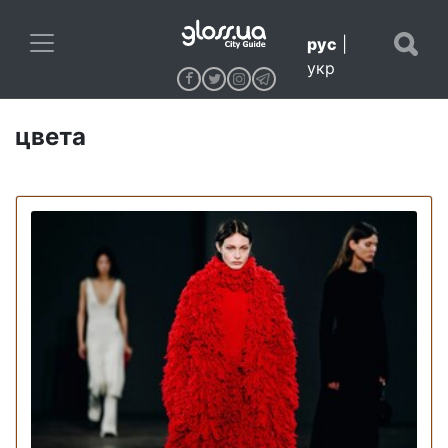
рус
|
укр
цвета