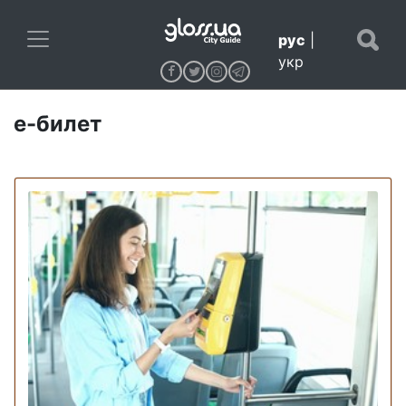
рус
|
укр
е-билет