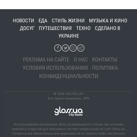
НОВОСТИ
ЕДА
СТИЛЬ ЖИЗНИ
МУЗЫКА И КИНО
ДОСУГ
ПУТЕШЕСТВИЯ
ТЕХНО
СДЕЛАНО В
УКРАИНЕ
РЕКЛАМА НА САЙТЕ
О НАС
КОНТАКТЫ
УСЛОВИЯ ИСПОЛЬЗОВАНИЯ
ПОЛИТИКА
КОНФИДЕНЦИАЛЬНОСТИ
© 2026 «GLOSS.UA»
Все права защищены. ePN
Использование материалов Gloss.ua разрешается только при условии
прямой и открытой для поисковых систем гиперссылки на сайт Gloss.ua.
Гиперссылка обязательна вне зависимости от полного либо частичного