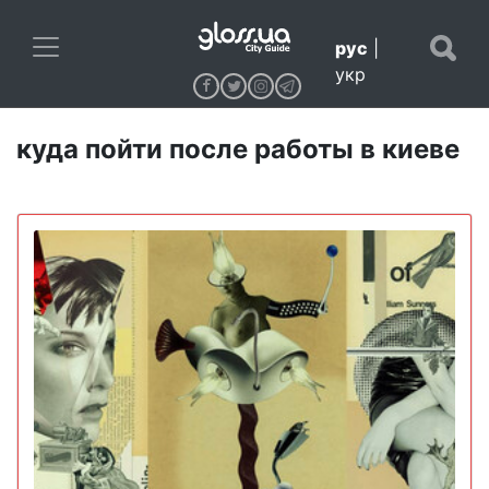
рус
|
укр
куда пойти после работы в киеве