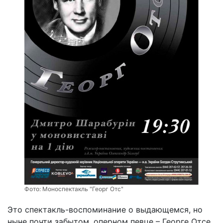
Фото:
Моноспектакль "Георг Отс"
Это спектакль-воспоминание о выдающемся, но
ныне почти забытом, оперном певце – Георге Отсе