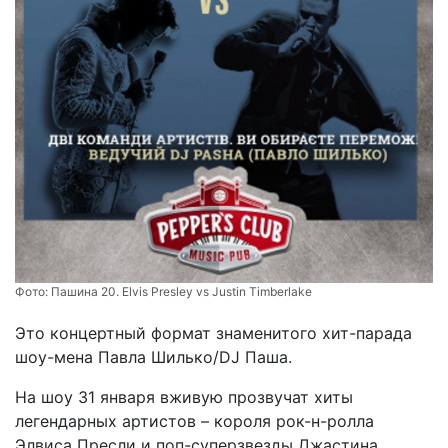
Фото:
Пашина 20. Elvis Presley vs Justin Timberlake
Это концертный формат знаменитого хит-парада
шоу-мена Павла Шилько/DJ Паша.
На шоу 31 января вживую прозвучат хиты
легендарных артистов – короля рок-н-ролла
Элвиса Пресли и поп-суперзвезды Джастина