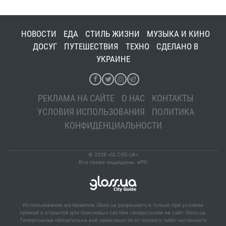
НОВОСТИ
ЕДА
СТИЛЬ ЖИЗНИ
МУЗЫКА И КИНО
ДОСУГ
ПУТЕШЕСТВИЯ
ТЕХНО
СДЕЛАНО В
УКРАИНЕ
РЕКЛАМА НА САЙТЕ
О НАС
КОНТАКТЫ
УСЛОВИЯ ИСПОЛЬЗОВАНИЯ
ПОЛИТИКА
КОНФИДЕНЦИАЛЬНОСТИ
© 2026 «GLOSS.UA»
Все права защищены. ePN
Использование материалов Gloss.ua разрешается только при условии
прямой и открытой для поисковых систем гиперссылки на сайт Gloss.ua.
Гиперссылка обязательна вне зависимости от полного либо частичного