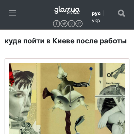
рус
|
укр
куда пойти в Киеве после работы