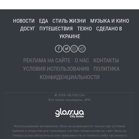
НОВОСТИ
ЕДА
СТИЛЬ ЖИЗНИ
МУЗЫКА И КИНО
ДОСУГ
ПУТЕШЕСТВИЯ
ТЕХНО
СДЕЛАНО В
УКРАИНЕ
РЕКЛАМА НА САЙТЕ
О НАС
КОНТАКТЫ
УСЛОВИЯ ИСПОЛЬЗОВАНИЯ
ПОЛИТИКА
КОНФИДЕНЦИАЛЬНОСТИ
© 2026 «GLOSS.UA»
Все права защищены. ePN
Использование материалов Gloss.ua разрешается только при условии
прямой и открытой для поисковых систем гиперссылки на сайт Gloss.ua.
Гиперссылка обязательна вне зависимости от полного либо частичного