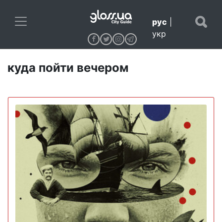
рус
|
укр
куда пойти вечером