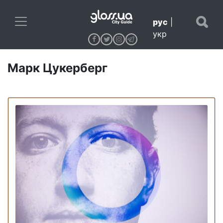
рус
|
укр
Марк Цукерберг