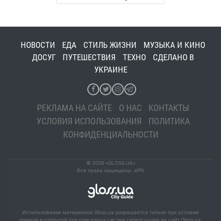
НОВОСТИ
ЕДА
СТИЛЬ ЖИЗНИ
МУЗЫКА И КИНО
ДОСУГ
ПУТЕШЕСТВИЯ
ТЕХНО
СДЕЛАНО В
УКРАИНЕ
РЕКЛАМА НА САЙТЕ
О НАС
КОНТАКТЫ
УСЛОВИЯ ИСПОЛЬЗОВАНИЯ
ПОЛИТИКА
КОНФИДЕНЦИАЛЬНОСТИ
© 2026 «GLOSS.UA»
Все права защищены. ePN
Использование материалов Gloss.ua разрешается только при условии
прямой и открытой для поисковых систем гиперссылки на сайт Gloss.ua.