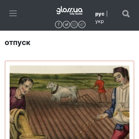
рус
|
укр
отпуск