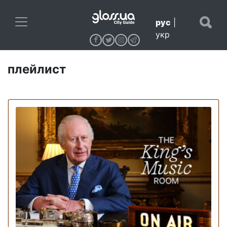
рус
|
укр
плейлист