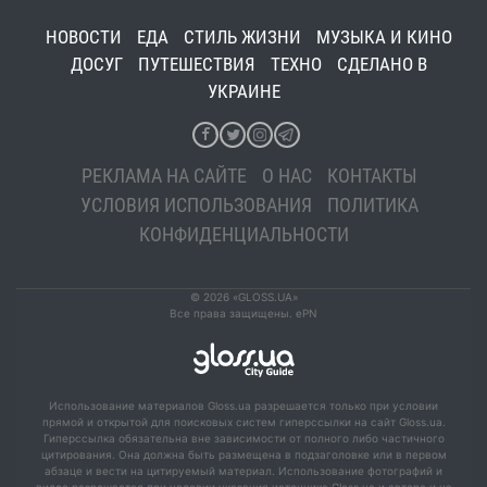
НОВОСТИ
ЕДА
СТИЛЬ ЖИЗНИ
МУЗЫКА И КИНО
ДОСУГ
ПУТЕШЕСТВИЯ
ТЕХНО
СДЕЛАНО В
УКРАИНЕ
РЕКЛАМА НА САЙТЕ
О НАС
КОНТАКТЫ
УСЛОВИЯ ИСПОЛЬЗОВАНИЯ
ПОЛИТИКА
КОНФИДЕНЦИАЛЬНОСТИ
© 2026 «GLOSS.UA»
Все права защищены. ePN
Использование материалов Gloss.ua разрешается только при условии
прямой и открытой для поисковых систем гиперссылки на сайт Gloss.ua.
Гиперссылка обязательна вне зависимости от полного либо частичного
цитирования. Она должна быть размещена в подзаголовке или в первом
абзаце и вести на цитируемый материал. Использование фотографий и