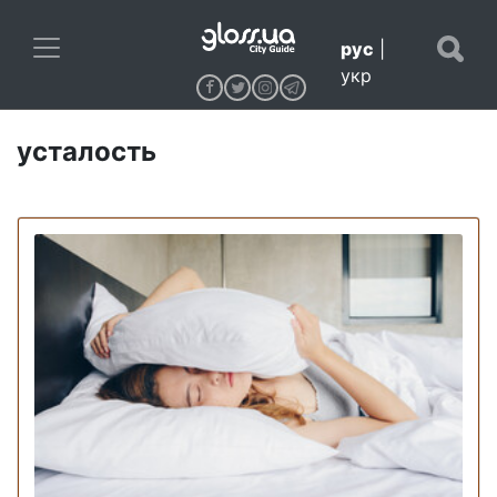
рус
|
укр
усталость