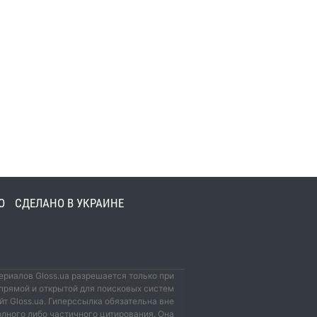
О
СДЕЛАНО В УКРАИНЕ
риалов Gloss.ua разрешается только при
прямой и открытой для поисковых систем
йт Gloss.ua. Гиперссылка обязательна вне
олного либо частичного цитирования. Она