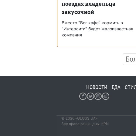
поездах владельца
закусочной
Вместо "Вог кафе" кормить в
"Интерсити" будет малоизвестная
компания
Бо
НОВОСТИ
ЕДА
СТИ
© 2026 «GLOSS.UA»
Все права защищены. ePN