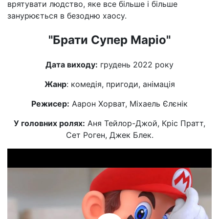
врятувати людство, яке все більше і більше
занурюється в безодню хаосу.
"Брати Супер Маріо"
Дата виходу:
грудень 2022 року
Жанр
: комедія, пригоди, анімація
Режисер:
Аарон Хорват, Міхаель Єлєнік
У головних ролях:
Аня Тейлор-Джой, Кріс Пратт,
Сет Роген, Джек Блек.