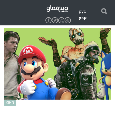
рус
|
укр
КІНО