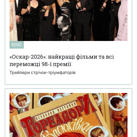
КІНО
«Оскар-2026»: найкращі фільми та всі
переможці 98-ї премії
Трейлери стрічок-тріумфаторів