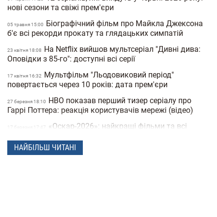
нові сезони та свіжі прем'єри
Біографічний фільм про Майкла Джексона
05 травня 15:00
б'є всі рекорди прокату та глядацьких симпатій
На Netflix вийшов мультсеріал "Дивні дива:
23 квiтня 18:08
Оповідки з 85-го": доступні всі серії
Мультфільм "Льодовиковий період"
17 квiтня 16:32
повертається через 10 років: дата прем'єри
HBO показав перший тизер серіалу про
27 березня 18:10
Гаррі Поттера: реакція користувачів мережі (відео)
«Оскар-2026»: найкращі фільми та всі
17 березня 17:47
переможці 98-ї премії
НАЙБІЛЬШ ЧИТАНІ
В Україні екранізують культову книгу
12 сiчня 17:56
«Тореадори з Васюківки» за €2,5 млн
Російський диктатор Путін з'явився у новій
19 грудня 18:34
серії мультфільму «Простоквашино»
Два українські фільми потрапили в шорт-
19 грудня 16:29
лист премії "Оскар-2026" (відео)