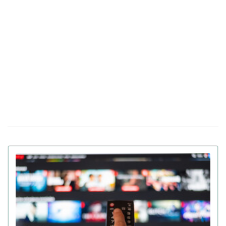
Найкраще кіно року: оголошено номінантів
09 грудня 16:59
на «Золотий глобус»-2026 (відео)
"Диявол носить Прада" повертається
14 листопада 18:18
через 20 років: вийшов трейлер другої частини (відео)
В Україні заборонили окремі сезони
04 листопада 15:10
серіалів "Гра престолів" та "Білий лотос": у чому
причина
HBO Max виходить на ринок України:
23 вересня 15:09
скільки коштуватиме підписка на стрімінговий сервіс
OpenAI представить на Каннському
08 вересня 17:58
фестивалі повнометражний фільм, створений ШІ
(відео)
Вийшов трейлер фільму Антона Птушкіна
26 серпня 17:57
«Антарктида»: незабаром у кінотеатрах України (відео)
Оскароносний режисер Мстислав Чернов
20 серпня 15:45
розпочав зйомки нового документального фільму про
мирні переговори (фото)