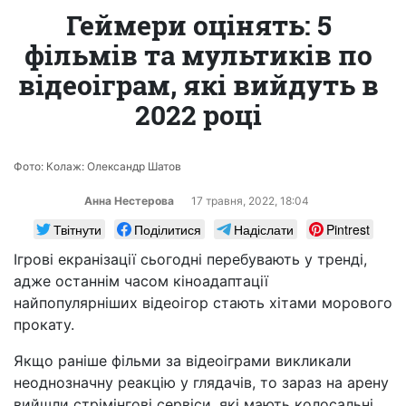
Геймери оцінять: 5
фільмів та мультиків по
відеоіграм, які вийдуть в
2022 році
Фото: Колаж: Олександр Шатов
Анна Нестерова
17 травня, 2022, 18:04
Твітнути
Поділитися
Надіслати
Pintrest
Ігрові екранізації сьогодні перебувають у тренді,
адже останнім часом кіноадаптації
найпопулярніших відеоігор стають хітами морового
прокату.
Якщо раніше фільми за відеоіграми викликали
неоднозначну реакцію у глядачів, то зараз на арену
вийшли стрімінгові сервіси, які мають колосальні