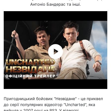
Антоніо Бандерас та інші.
Пригодницький бойовик "Незвідане" - це приквел
до серії популярних відеоігор "Uncharted", яка
вийшла у 2007 році на PS3. У відеогрі