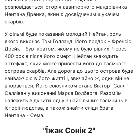
розповідається історія авантюрного мандрівника
Нейтана Дрейка, який є досвідченим шукачем
скарбів.
У фільмі буде показаний молодий Нейтан, роль
якого виконає Том Голланд. Його предок – Френсіс
Дрейк – був піратом, якому не було рівних. Через
400 років після його смерті Нейтан знаходить
артефакт, який може привести його до таємного
острова скарбів. Але дорога до цього острова буде
найважчою в його житті і, звичайно ж, один він не
впорається. Його союзником стане Віктор "Саллі"
Салліван у виконанні Марка Волберга. Разом їм
належить відкрити одну з найбільших таємниць в
історії людства, а також знайти сліди брата
Нейтана - Сема.
"Їжак Сонік 2"