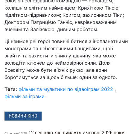
союз з несподіваною командою — Роландом,
колишнім елітним найманцем; Крихіткою Тіною,
підлітком-підривником; Кригом, захисником Тіни;
Доктором Патрицією Танніс, неврівноваженим
вченим та Залізякою, дивним роботом.
Ці неймовірні герої повинні битися з інопланетними
монстрами та небезпечними бандитами, щоб
знайти та захистити зниклу дівчину, яка може
володіти ключем до неймовірної сили. Доля
Всесвіту може бути в їхніх руках, але вони
боротимуться за щось більше: один за одного.
Теги:
фільми та мультики по відеоіграм 2022
,
фільми за іграми
НОВИНИ КІНО
12 серіалів, які вийдуть у червні 2026 року:
01 червня 17:28