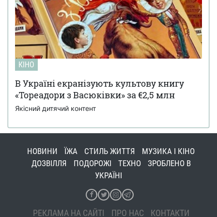
КІНО
В Україні екранізують культову книгу
«Тореадори з Васюківки» за €2,5 млн
Якісний дитячий контент
НОВИНИ
ЇЖА
СТИЛЬ ЖИТТЯ
МУЗИКА І КІНО
ДОЗВІЛЛЯ
ПОДОРОЖІ
ТЕХНО
ЗРОБЛЕНО В
УКРАЇНІ
РЕКЛАМА НА САЙТІ
ПРО НАС
КОНТАКТИ