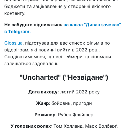
бюджети та зацікавлення у створенні якісного
контенту.
Не забудьте підписатись
на канал "Диван зачекає"
в Telegram.
Gloss.ua
, підготував для вас список фільмів по
відеоіграм, які повинні вийти в 2022 році.
Сподіватимемося, що всі геймери та кіномани
залишаться задоволені.
"Uncharted" ("Незвідане")
Дата виходу:
лютий 2022 року
Жанр
: бойовик, пригоди
Режисер
: Рубен Фляйшер
У головних ролях
: Том Холланд, Марк Волберґ,