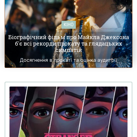
КІНО
Біографічний фільм про Майкла Джексона
б'є всі рекорди прокату та глядацьких
симпатій
Досягнення в прокаті та оцінка аудитрії