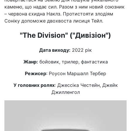
каменю, що надає сил. Разом з ним новий союзник
– червона єхидна Наклз. Протистояти злодіям
Соніку допоможе двохвоста лисиця Тейл.
"The Division" ("Дивізіон")
Дата виходу:
2022 рік
Жанр:
бойовик, трилер, фантастика
Режисер
: Роусон Маршалл Тербер
У головних ролях
: Джессіка Честейн, Джейк
Джилленгол