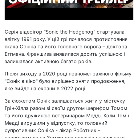
Серія відеоігор "Sonic the Hedgehog" стартувала
влітку 1991 року. У цій грі почалося протистояння
їжака Соніка та його головного ворога – доктора
Еггмана. Франшиза виявилася досить успішною і
залишалася активною багато років.
Після виходу в 2020 році повнометражного фільму
"Сонік в кіно" було вирішено зняти продовження,
яке вийде на екрани в 2022 році.
За сюжетом Сонік залишається жити у містечку
Грін-Хіллз разом зі своїм другом шерифом Томом
та його дружиною ветеринаром Медді. Коли Том і
Медді вирушили у відпустку, то головний
супротивник Соніка - лікар Роботник -
повертається на Землю для пошуків унікального