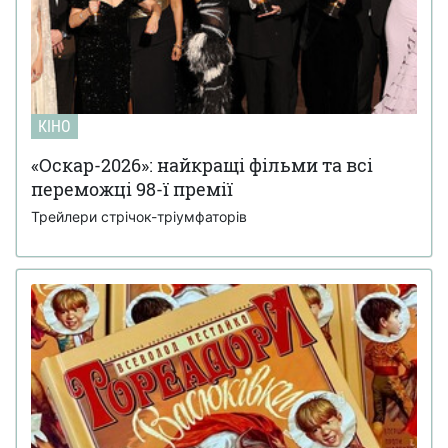
КІНО
«Оскар-2026»: найкращі фільми та всі
переможці 98-ї премії
Трейлери стрічок-тріумфаторів