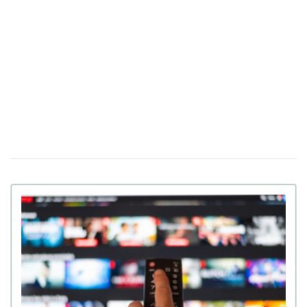
Найкраще кіно року: оголошено номінантів
09 грудня 16:59
на «Золотий глобус»-2026 (відео)
"Диявол носить Прада" повертається
14 листопада 18:18
через 20 років: вийшов трейлер другої частини (відео)
В Україні заборонили окремі сезони
04 листопада 15:10
серіалів "Гра престолів" та "Білий лотос": у чому
причина
HBO Max виходить на ринок України:
23 вересня 15:09
скільки коштуватиме підписка на стрімінговий сервіс
OpenAI представить на Каннському фестивалі
17:58
повнометражний фільм, створений ШІ (відео)
Вийшов трейлер фільму Антона Птушкіна
26 серпня 17:57
«Антарктида»: незабаром у кінотеатрах України (відео)
Оскароносний режисер Мстислав Чернов
20 серпня 15:45
розпочав зйомки нового документального фільму про
мирні переговори (фото)
Вийшов трейлер другої половини другого
15 серпня 17:01