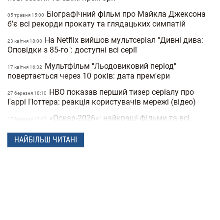
Біографічний фільм про Майкла Джексона
05 травня 15:00
б'є всі рекорди прокату та глядацьких симпатій
На Netflix вийшов мультсеріал "Дивні дива:
23 квiтня 18:08
Оповідки з 85-го": доступні всі серії
Мультфільм "Льодовиковий період"
17 квiтня 16:32
повертається через 10 років: дата прем'єри
HBO показав перший тизер серіалу про
27 березня 18:10
Гаррі Поттера: реакція користувачів мережі (відео)
«Оскар-2026»: найкращі фільми та всі
17 березня 17:47
переможці 98-ї премії
НАЙБІЛЬШ ЧИТАНІ
В Україні екранізують культову книгу
12 сiчня 17:56
«Тореадори з Васюківки» за €2,5 млн
Російський диктатор Путін з'явився у новій
19 грудня 18:34
серії мультфільму «Простоквашино»
Два українські фільми потрапили в шорт-
19 грудня 16:29
лист премії "Оскар-2026" (відео)