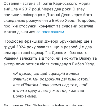
Остання частина «Піратів Карибського моря»
вийшла у 2017 році. Через два роки Disney
припинив співпрацю з Джонні Депп через його
скандальне розлучення з Ембер Херд. Подробиці
про їхні стосунки, конфлікт та судовий розгляд
можна дізнатися
за посиланням
.
Продюсер франшизи Джеррі Брукхаймер ще в
грудні 2024 року заявляв, що в розробці є два
альтернативні сценарії: з Деппом і без нього.
Рішення залежить від того, чи зможуть Disney та
актор помиритися після скандалу з Ембер Херд.
«Я думаю, що цей сценарій колись
з'явиться. Ми розробили дві різні історії
для «Піратів» і працюємо над тим, щоб
втілити одну з них у життя»
, - заявив
Брукхаймер.
За даними The DisInsider, є інформація, яка