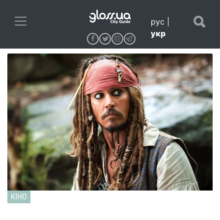
рус
|
укр
КІНО