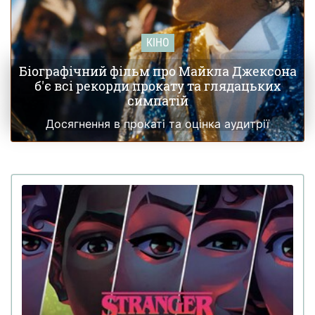
КІНО
Біографічний фільм про Майкла Джексона
б'є всі рекорди прокату та глядацьких
симпатій
Досягнення в прокаті та оцінка аудитрії