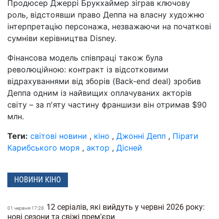
Продюсер Джеррі Брукхаймер зіграв ключову
роль, відстоявши право Деппа на власну художню
інтерпретацію персонажа, незважаючи на початкові
сумніви керівництва Disney.
Фінансова модель співпраці також була
революційною: контракт із відсотковими
відрахуваннями від зборів (Back-end deal) зробив
Деппа одним із найвищих оплачуваних акторів
світу – за п'яту частину франшизи він отримав $90
млн.
Теги:
світові новини
,
кіно
,
Джонні Депп
,
Пірати
Карибського моря
,
актор
,
Дісней
НОВИНИ КІНО
12 серіалів, які вийдуть у червні 2026 року:
01 червня 17:28
нові сезони та свіжі прем'єри