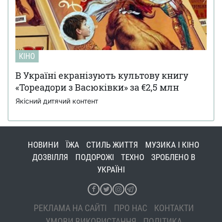
КІНО
В Україні екранізують культову книгу
«Тореадори з Васюківки» за €2,5 млн
Якісний дитячий контент
НОВИНИ
ЇЖА
СТИЛЬ ЖИТТЯ
МУЗИКА І КІНО
ДОЗВІЛЛЯ
ПОДОРОЖІ
ТЕХНО
ЗРОБЛЕНО В
УКРАЇНІ
РЕКЛАМА НА САЙТІ
ПРО НАС
КОНТАКТИ
УМОВИ ВИКОРИСТАННЯ
ПОЛІТИКА