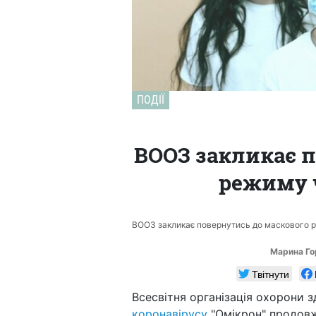
ПОДІЇ
ВООЗ закликає 
режиму ч
ВООЗ закликає повернутись до маскового р
Марина Го
Твітнути
Всесвітня організація охорони 
коронавірусу
"Омікрон" продовж