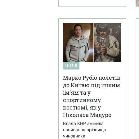
ПОДІЇ
Марко Рубіо полетів
до Китаю під іншим
ім'ям та у
спортивному
костюмі, як у
Ніколаса Мадуро
Влада КНР змінила
написання прізвища
чиновника