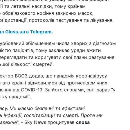
14 к
ії та летальні наслідки, тому країнам
шт
 обов'язкового носіння захисних масок,
Укр
ї дистанції, протоколів тестування та лікування.
10 к
Зар
ал Gloss.ua в Telegram
.
зм
урбований збільшенням числа хворих з діагнозом
08 к
стю пацієнтів, тому закликає уряди вжити
Ве
змі
переглядати та коригувати свої плани реагування
ьшої кількості смертей.
06 к
43
ектор ВООЗ додав, що пандемія коронавірусу
пр
агато країн і відмовилися від протиепідемічних
27 б
ення від COVID-19. За його словами, світ зараз "у
жит
ку пандемії".
пр
су. Ми маємо безпечні та ефективні
23 б
вій
 інфекції, госпіталізації та смерті. Проте ми
належне
", - Sky News процитував
слова
20 б