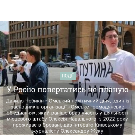
ПОДІЇ
У Росію повертатись не планую
Данило Чебикін - Омський політичний діяч, один із
засновників організації «Омське громадянське
об'єднання», який раніше брав участь у діяльності
місцевого штабу Олексія Навального, з 2022 року
проживає в Єревані, дав інтерв'ю Київському
журналісту Олександру Жуку