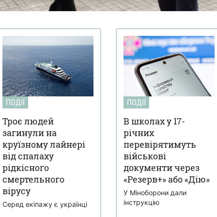
ПОДІЇ
ПОДІЇ
Троє людей
В школах у 17-
загинули на
річних
круїзному лайнері
перевірятимуть
від спалаху
військові
рідкісного
документи через
смертельного
«Резерв+» або «Дію»
вірусу
У Міноборони дали
інструкцію
Серед екіпажу є українці