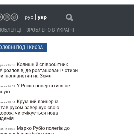
рус
|
укр
ЮБЛЕНЦІ
ЗРОБЛЕНО В УКРАЇНІ
ОЛОВНІ ПОДІЇ КИЄВА
Колишній співробітник
ервня 15:56
У розповів, де розташовані чотири
зи інопланетян на Землі
У Росію повертатись не
равня 16:09
аную
Круїзний лайнер із
равня 18:34
нтавірусом завершує свою
дорож: чи очікується нова
ндемія
Марко Рубіо полетів до
равня 16:32