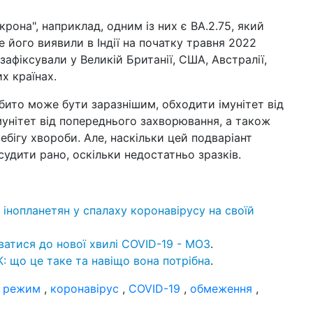
шо
на
крона", наприклад, одним із них є BA.2.75, який
 його виявили в Індії на початку травня 2022
12 б
поч
зафіксували у Великій Британії, США, Австралії,
по
их країнах.
ун
ібито може бути заразнішим, обходити імунітет від
09 б
му
мунітет від попереднього захворювання, а також
ци
бігу хвороби. Але, наскільки цей подваріант
удити рано, оскільки недостатньо зразків.
04 б
пі
до 
Ха
 інопланетян у спалаху коронавірусу на своїй
19 л
ли
пі
ватися до нової хвилі COVID-19 - МОЗ
.
К: що це таке та навіщо вона потрібна
.
 режим
,
коронавірус
,
COVID-19
,
обмеження
,