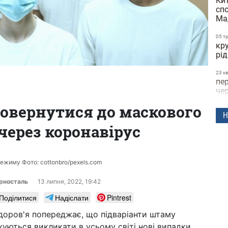
Кит
сп
Ма
05 т
кру
рід
23 к
пе
че
повернутися до маскового
22 к
Н
дні
ерез коронавірус
че
21 к
до
по
ежиму Фото: cottonbro/pexels.com
пол
рносталь
13 липня, 2022, 19:42
15 к
Поділитися
Надіслати
Pintrest
за
ви
здоров'я попереджає, що підваріанти штаму
об
уються викликати в усьому світі нові випадки