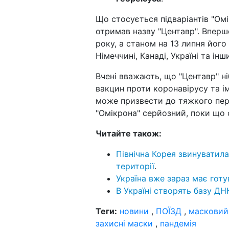
Що стосується підваріантів "Омі
отримав назву "Центавр". Вперше
року, а станом на 13 липня його 
Німеччині, Канаді, Україні та інш
Вчені вважають, що "Центавр" н
вакцин проти коронавірусу та і
може призвести до тяжкого пере
"Омікрона" серйозний, поки що с
Читайте також:
Північна Корея звинуватила
території
.
Україна вже зараз має готу
В Україні створять базу ДН
Теги:
новини
,
ПОЇЗД
,
масковий
захисні маски
,
пандемія