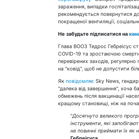
зараження, випадки госпіталізац
рекомендується повернутися до
покращеної вентиляції, соціально
Не забудьте підписатися на
кан
Глава ВООЗ Тедрос Гебреісус ст
COVID-19 та зростаючою смертні
перевірених заходів, регулярно 
на "ковід", щоб не допустити біл
Як
повідомляє
Sky News, гендир
"далека від завершення", хоча б
обмежень після вакцинації насел
кращому становищі, ніж на почат
"
Досягнуто великого прогре
інструменти, які запобігають
не повинні приймати їх як 
Гебреісуса
.