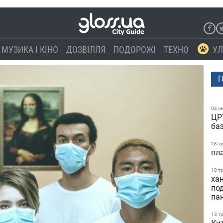
МУЗИКА І КІНО
ДОЗВІЛЛЯ
ПОДОРОЖІ
ТЕХНО
УЛ
Г
04 ч
ЦР
ба
28 т
пл
18 т
ха
по
па
13 т