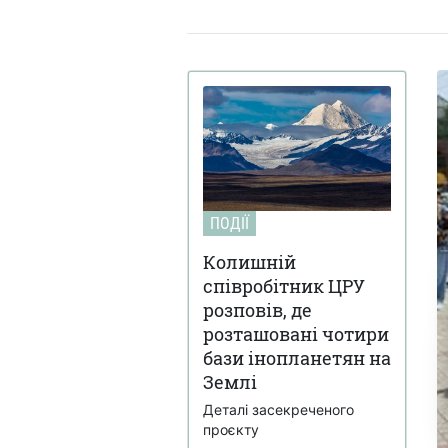
ПОДІЇ
Колишній
співробітник ЦРУ
розповів, де
розташовані чотири
бази інопланетян на
Землі
Деталі засекреченого
проєкту