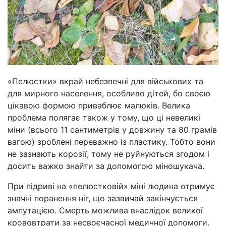
«Пелюстки» вкрай небезпечні для військових та
для мирного населення, особливо дітей, бо своєю
цікавою формою приваблює малюків. Велика
проблема полягає також у тому, що ці невеликі
міни (всього 11 сантиметрів у довжину та 80 грамів
вагою) зроблені переважно із пластику. Тобто вони
не зазнають корозії, тому не руйнуються згодом і
досить важко знайти за допомогою міношукача.
При підриві на «пелюстковій» міні людина отримує
значні поранення ніг, що зазвичай закінчується
ампутацією. Смерть можлива внаслідок великої
крововтрати за несвоєчасної медичної допомоги.