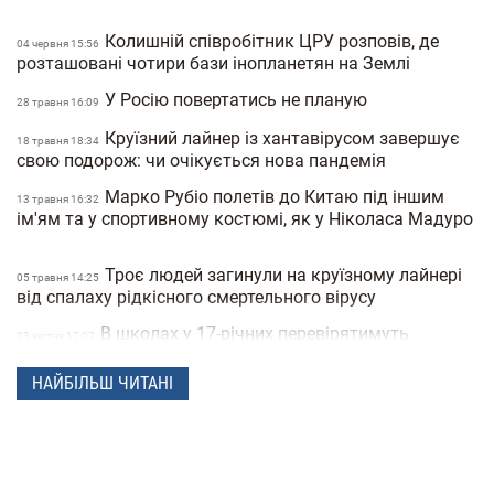
Колишній співробітник ЦРУ розповів, де
04 червня 15:56
розташовані чотири бази інопланетян на Землі
У Росію повертатись не планую
28 травня 16:09
Круїзний лайнер із хантавірусом завершує
18 травня 18:34
свою подорож: чи очікується нова пандемія
Марко Рубіо полетів до Китаю під іншим
13 травня 16:32
ім'ям та у спортивному костюмі, як у Ніколаса Мадуро
Троє людей загинули на круїзному лайнері
05 травня 14:25
від спалаху рідкісного смертельного вірусу
В школах у 17-річних перевірятимуть
23 квiтня 17:07
військові документи через «Резерв+» або «Дію»
НАЙБІЛЬШ ЧИТАНІ
Поліція Мексики кілька днів не могла знайти
22 квiтня 15:07
зниклу жінку через фільтри на фото
"Мене не рятуйте, допоможіть татові" —
21 квiтня 16:19
прокуратура показала відео з бодікамер поліцейських
під час теракту в Києві