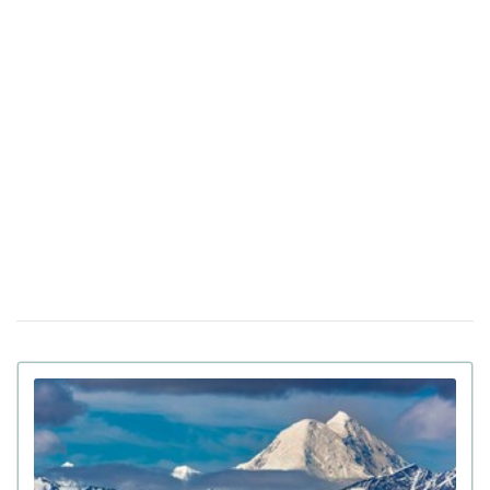
У Санкт-Петербурзі нібито затримали
15 квiтня 17:53
Дмитра Гордона: його виявила система розпізнавання
облич
До 8 років в'язниці та штрафи за прояв
14 квiтня 17:05
антисемітизму в Україні: Зеленський підписав закон
Вбивцю українки Ірини Заруцької визнали
10 квiтня 12:40
недієздатним і не зможуть судити у США
Штраф за оренду житла: у Верховній Раді готують
13:49
кардинальні зміни в законі
Золото на 7,7 млн ​​грн та 43,5 тисячі валют
06 квiтня 18:22
задекларував працівник Бучанського ТЦК
Боролася за право піти із життя: в Іспанії
27 березня 17:08
25-річній дівчині провели евтаназію через депресію
Світ на межі голоду через війну в Ірані:
23 березня 10:14
колапс на ринку добрив
Українські офіцери шоковані тактикою
20 березня 17:42
союзників США на Близькому Сході: деталі