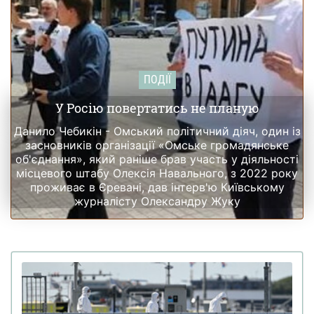
ПОДІЇ
У Росію повертатись не планую
Данило Чебикін - Омський політичний діяч, один із
засновників організації «Омське громадянське
об'єднання», який раніше брав участь у діяльності
місцевого штабу Олексія Навального, з 2022 року
проживає в Єревані, дав інтерв'ю Київському
журналісту Олександру Жуку