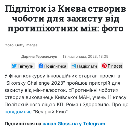
Підліток із Києва створив
чоботи для захисту від
протипіхотних мін: фото
Фото: Getty Images
Дарина Герасимчук
13 листопада, 2023, 13:39
Твітнути
Поділитися
Надіслати
Pintrest
У фінал конкурсу інноваційних стартап-проектів
"Sikorsky Challenge 2023" пройшов пристрій для
захисту від мін-пелюсток. «Протимінні чоботи»
створив вихованець Київської МАН, учень 11 класу
Політехнічного ліцею КПІ Роман Здоровило. Про це
повідомляє
"Вечірній Київ".
Підпишіться на
канал Gloss.ua у Telegram.