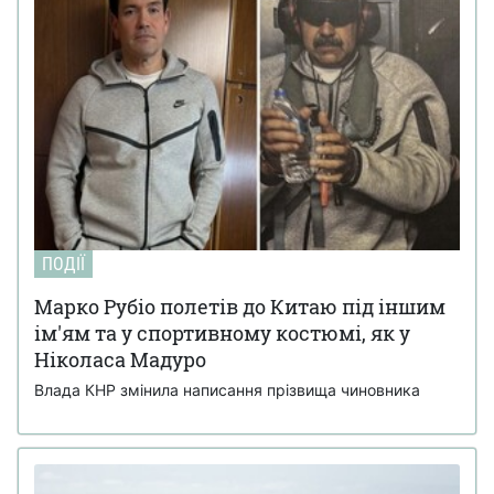
ПОДІЇ
Марко Рубіо полетів до Китаю під іншим
ім'ям та у спортивному костюмі, як у
Ніколаса Мадуро
Влада КНР змінила написання прізвища чиновника