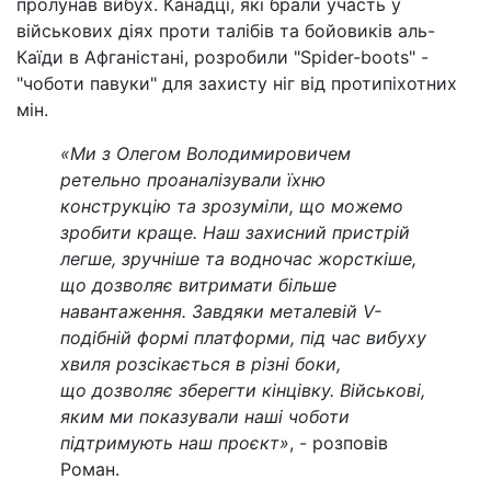
пролунав вибух. Канадці, які брали участь у
військових діях проти талібів та бойовиків аль-
Каїди в Афганістані, розробили "Spider-boots" -
"чоботи павуки" для захисту ніг від протипіхотних
мін.
«Ми з Олегом Володимировичем
ретельно проаналізували їхню
конструкцію та зрозуміли, що можемо
зробити краще. Наш захисний пристрій
легше, зручніше та водночас жорсткіше,
що дозволяє витримати більше
навантаження. Завдяки металевій V-
подібній формі платформи, під час вибуху
хвиля розсікається в різні боки,
що дозволяє зберегти кінцівку. Військові,
яким ми показували наші чоботи
підтримують наш проєкт»
, - розповів
Роман.