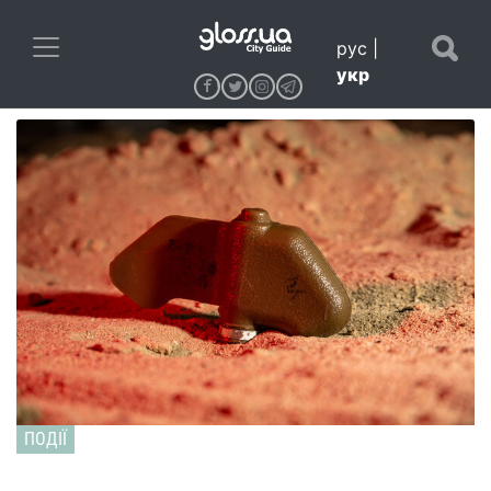
рус
|
укр
ПОДІЇ