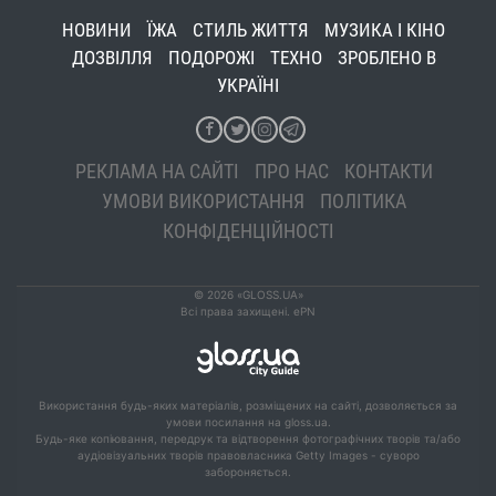
НОВИНИ
ЇЖА
СТИЛЬ ЖИТТЯ
МУЗИКА І КІНО
ДОЗВІЛЛЯ
ПОДОРОЖІ
ТЕХНО
ЗРОБЛЕНО В
УКРАЇНІ
РЕКЛАМА НА САЙТІ
ПРО НАС
КОНТАКТИ
УМОВИ ВИКОРИСТАННЯ
ПОЛІТИКА
КОНФІДЕНЦІЙНОСТІ
© 2026 «GLOSS.UA»
Всі права захищені. ePN
Використання будь-яких матеріалів, розміщених на сайті, дозволяється за
умови посилання на gloss.ua.
Будь-яке копіювання, передрук та відтворення фотографічних творів та/або
аудіовізуальних творів правовласника Getty Images - суворо
забороняється.