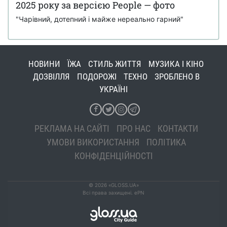
2025 року за версією People — фото
"Чарівний, дотепний і майже нереально гарний"
НОВИНИ
ЇЖА
СТИЛЬ ЖИТТЯ
МУЗИКА І КІНО
ДОЗВІЛЛЯ
ПОДОРОЖІ
ТЕХНО
ЗРОБЛЕНО В
УКРАЇНІ
РЕКЛАМА НА САЙТІ
ПРО НАС
КОНТАКТИ
УМОВИ ВИКОРИСТАННЯ
ПОЛІТИКА
КОНФІДЕНЦІЙНОСТІ
© 2026 «GLOSS.UA»
Всі права захищені. ePN