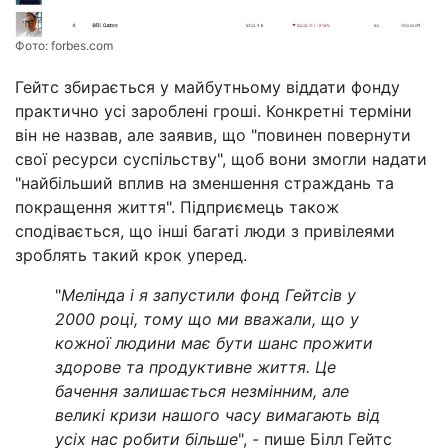
Фото:
forbes.com
Гейтс збирається у майбутньому віддати фонду
практично усі зароблені гроші. Конкретні терміни
він не назвав, але заявив, що "повинен повернути
свої ресурси суспільству", щоб вони змогли надати
"найбільший вплив на зменшення страждань та
покращення життя". Підприємець також
сподівається, що інші багаті люди з привілеями
зроблять такий крок уперед.
"
Мелінда і я запустили фонд Гейтсів у
2000 році, тому що ми вважали, що у
кожної людини має бути шанс прожити
здорове та продуктивне життя. Це
бачення залишається незмінним, але
великі кризи нашого часу вимагають від
усіх нас робити більше
", - пише Білл Гейтс