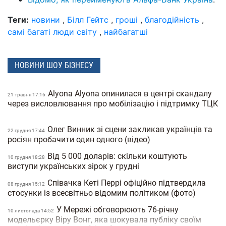
Теги:
новини
,
Білл Гейтс
,
гроші
,
благодійність
,
самі багаті люди світу
,
найбагатші
НОВИНИ ШОУ БІЗНЕСУ
Alyona Alyona опинилася в центрі скандалу
21 травня 17:16
через висловлювання про мобілізацію і підтримку ТЦК
Олег Винник зі сцени закликав українців та
22 грудня 17:44
росіян пробачити один одного (відео)
Від 5 000 доларів: скільки коштують
10 грудня 18:28
виступи українських зірок у грудні
Співачка Кеті Перрі офіційно підтвердила
08 грудня 15:12
стосунки із всесвітньо відомим політиком (фото)
У Мережі обговорюють 76-річну
10 листопада 14:52
модельєрку Віру Вонг, яка шокувала публіку своїм