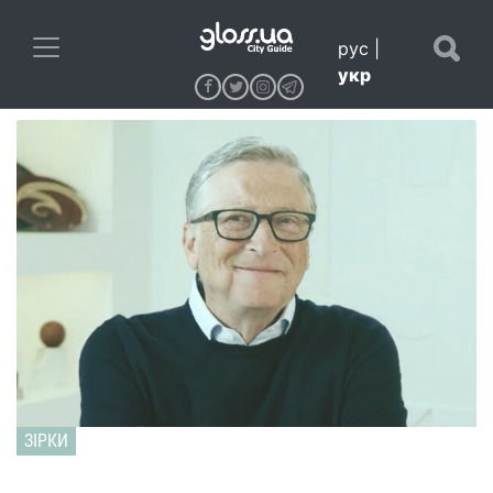
рус
|
укр
ЗІРКИ