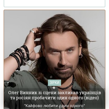
(фото)
Леся Нікітюк таємно народила первістка:
20 червня 16:27
батько дитини поділився своїми першими емоціями
(фото)
ЗІРКИ
Олег Винник зі сцени закликав українців
та росіян пробачити один одного (відео)
"Кайфово любити один одного"