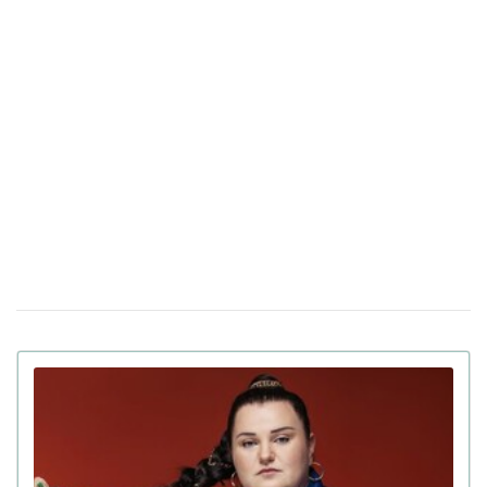
скандал через колаборацію з блогером, яка була
жертвою пропаганди
Холостяк Тарас Цимбалюк розповів, чому
28 жовтня 17:54
розпалися два його попередні шлюби (фото)
Тіна Кароль простояла у планці 71 хвилину,
20 жовтня 14:55
побивши свій особистий рекорд (відео)
Шахраї вкрали 6,2 мільйона гривень у
16 жовтня 14:43
українського блогера та підприємця з рахунку в
Monobank
Блогер зі Львова назвала російськомовних
18 вересня 15:18
дітей "другосортними": реакція користувачів мережі
(фото)
Поліція порушила кримінальну справу проти
14 серпня 19:44
блогерки Мандзюк, яка підтримує побиття
російськомовних дітей
Кріштіану Роналду зробив пропозицію своїй
12 серпня 13:55
дівчині Джорджіні Родрігес після 9 років разом (фото)