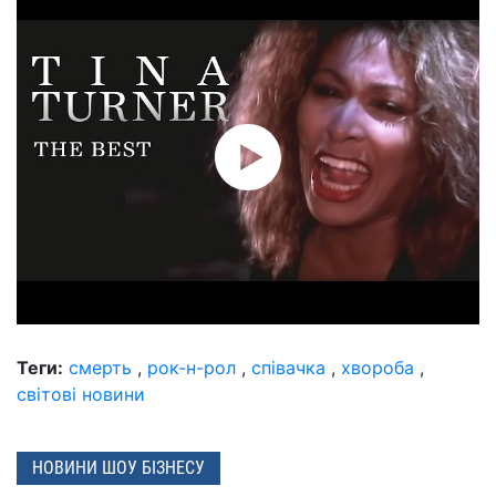
Теги:
смерть
,
рок-н-рол
,
співачка
,
хвороба
,
світові новини
НОВИНИ ШОУ БІЗНЕСУ