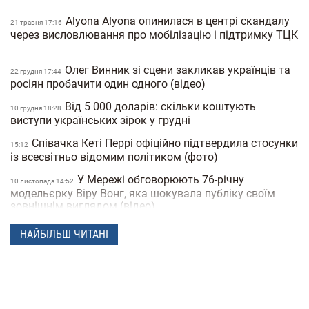
Alyona Alyona опинилася в центрі скандалу
21 травня 17:16
через висловлювання про мобілізацію і підтримку ТЦК
Олег Винник зі сцени закликав українців та
22 грудня 17:44
росіян пробачити один одного (відео)
Від 5 000 доларів: скільки коштують
10 грудня 18:28
виступи українських зірок у грудні
Співачка Кеті Перрі офіційно підтвердила стосунки
15:12
із всесвітньо відомим політиком (фото)
У Мережі обговорюють 76-річну
10 листопада 14:52
модельєрку Віру Вонг, яка шокувала публіку своїм
зовнішнім виглядом (відео)
Анджеліна Джолі визволяла свого
05 листопада 18:06
НАЙБІЛЬШ ЧИТАНІ
охоронця з миколаївського ТЦК (відео)
Названо найсексуальнішого чоловіка
04 листопада 17:04
2025 року за версією People — фото
Український бренд Bazhane потрапив у
30 жовтня 16:57