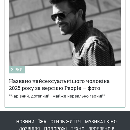
ЗІРКИ
Названо найсексуальнішого чоловіка
2025 року за версією People — фото
"Чарівний, дотепний і майже нереально гарний"
НОВИНИ
ЇЖА
СТИЛЬ ЖИТТЯ
МУЗИКА І КІНО
ДОЗВІЛЛЯ
ПОДОРОЖІ
ТЕХНО
ЗРОБЛЕНО В