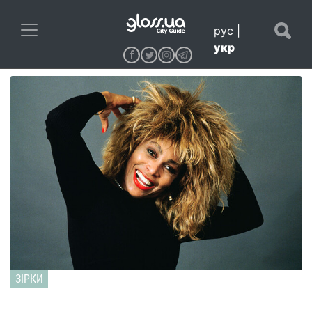
рус
|
укр
ЗІРКИ