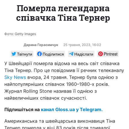
Померла легендарна
співачка Тіна Тернер
Фото: Getty Images
Дарина Герасимчук
25 травня, 2023, 16:02
Твітнути
Поділитися
Надіслати
Pintrest
У Швейцарії померла відома на весь світ співачка
Тіна Тернер. Про це повідомив її речник телеканалу
Sky News
вчора, 24 травня. Тернер була однією з
найпопулярніших співачок 1960–1980-х років.
Журнал Rolling Stone називав її однією з
найвеличніших співачок сучасності.
Підпишіться на
канал Gloss.ua у Telegram.
Американська та швейцарська виконавиця Тіна
Тернер померла у віці 83 років після тривалої