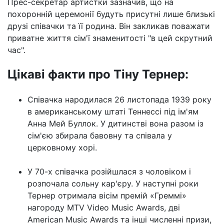
Прес-секретар артистки зазначив, що на
похоронній церемонії будуть присутні лише близькі
друзі співачки та її родина. Він закликав поважати
приватне життя сім'ї знаменитості "в цей скрутний
час".
Цікаві факти про Тіну Тернер:
Співачка народилася 26 листопада 1939 року
в американському штаті Теннессі під ім'ям
Анна Мей Буллок. У дитинстві вона разом із
сім'єю збирала бавовну та співала у
церковному хорі.
У 70-х співачка розійшлася з чоловіком і
розпочала сольну кар'єру. У наступні роки
Тернер отримала вісім премій «Греммі»
нагороду MTV Video Music Awards, дві
American Music Awards та інші численні призи,