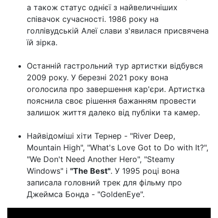
а також статус однієї з найвеличніших
співачок сучасності. 1986 року на
голлівудській Алеї слави з'явилася присвячена
їй зірка.
Останній гастрольний тур артистки відбувся
2009 року. У березні 2021 року вона
оголосила про завершення кар'єри. Артистка
пояснила своє рішення бажанням провести
залишок життя далеко від публіки та камер.
Найвідоміші хіти Тернер - "River Deep,
Mountain High", "What's Love Got to Do with It?",
"We Don't Need Another Hero", "Steamy
Windows" і
"The Best"
. У 1995 році вона
записала головний трек для фільму про
Джеймса Бонда - "GoldenEye".