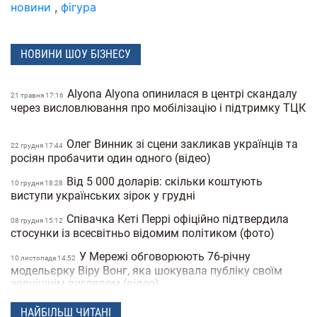
новини
,
фігура
НОВИНИ ШОУ БІЗНЕСУ
Alyona Alyona опинилася в центрі скандалу
21 травня 17:16
через висловлювання про мобілізацію і підтримку ТЦК
Олег Винник зі сцени закликав українців та
22 грудня 17:44
росіян пробачити один одного (відео)
Від 5 000 доларів: скільки коштують
10 грудня 18:28
виступи українських зірок у грудні
Співачка Кеті Перрі офіційно підтвердила
08 грудня 15:12
стосунки із всесвітньо відомим політиком (фото)
У Мережі обговорюють 76-річну
10 листопада 14:52
модельєрку Віру Вонг, яка шокувала публіку своїм
зовнішнім виглядом (відео)
Анджеліна Джолі визволяла свого
05 листопада 18:06
НАЙБІЛЬШ ЧИТАНІ