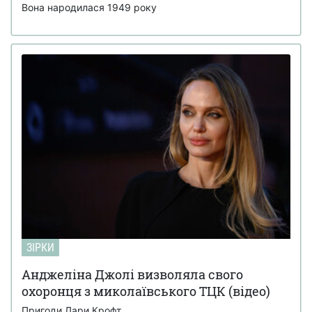
Вона народилася 1949 року
ЗІРКИ
Анджеліна Джолі визволяла свого
охоронця з миколаївського ТЦК (відео)
Пригоди Лари Крофт