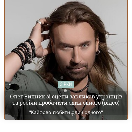
батько дитини поділився своїми першими емоціями
(фото)
ЗІРКИ
Олег Винник зі сцени закликав українців
та росіян пробачити один одного (відео)
"Кайфово любити один одного"