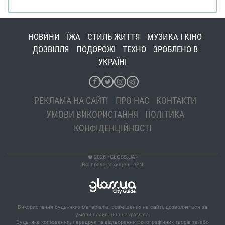
НОВИНИ
ЇЖА
СТИЛЬ ЖИТТЯ
МУЗИКА І КІНО
ДОЗВІЛЛЯ
ПОДОРОЖІ
ТЕХНО
ЗРОБЛЕНО В
УКРАЇНІ
РЕКЛАМА НА САЙТІ
ПРО НАС
КОНТАКТИ
УМОВИ ВИКОРИСТАННЯ
ПОЛІТИКА
КОНФІДЕНЦІЙНОСТІ
© 2026 «GLOSS.UA»
Всі права захищені. ePN
Використання будь-яких матеріалів, розміщених на сайті, дозволяється за
умови посилання на gloss.ua.
Будь-яке копіювання, передрук та відтворення фотографічних творів та/або