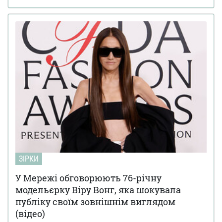
ЗІРКИ
У Мережі обговорюють 76-річну
модельєрку Віру Вонг, яка шокувала
публіку своїм зовнішнім виглядом
(відео)