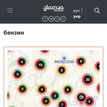
рус
|
укр
бензин