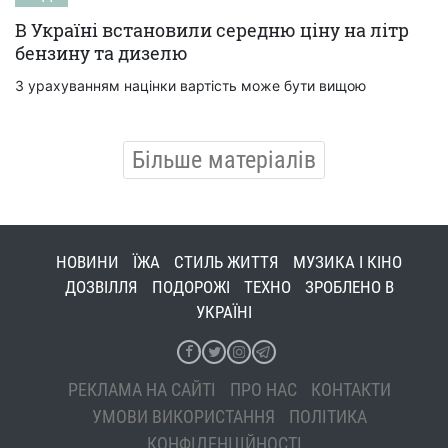
В Україні встановили середню ціну на літр
бензину та дизелю
З урахуванням націнки вартість може бути вищою
Більше матеріалів
НОВИНИ
ЇЖА
СТИЛЬ ЖИТТЯ
МУЗИКА І КІНО
ДОЗВІЛЛЯ
ПОДОРОЖІ
ТЕХНО
ЗРОБЛЕНО В
УКРАЇНІ
РЕКЛАМА НА САЙТІ
ПРО НАС
КОНТАКТИ
УМОВИ ВИКОРИСТАННЯ
ПОЛІТИКА
КОНФІДЕНЦІЙНОСТІ