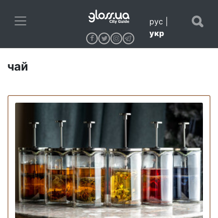
рус
|
укр
чай