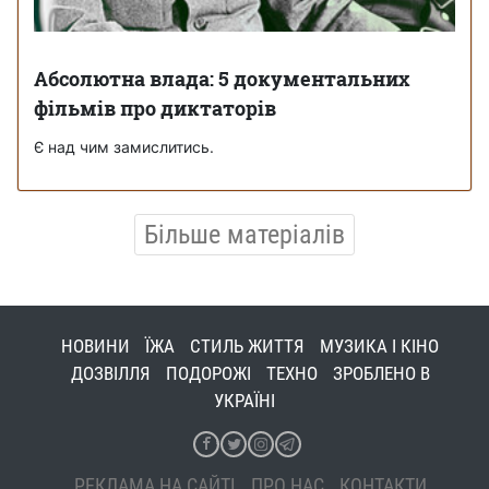
Абсолютна влада: 5 документальних
фільмів про диктаторів
Є над чим замислитись.
Більше матеріалів
НОВИНИ
ЇЖА
СТИЛЬ ЖИТТЯ
МУЗИКА І КІНО
ДОЗВІЛЛЯ
ПОДОРОЖІ
ТЕХНО
ЗРОБЛЕНО В
УКРАЇНІ
РЕКЛАМА НА САЙТІ
ПРО НАС
КОНТАКТИ