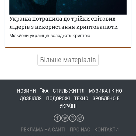
Україна потрапила до трійки світових
лідерів з використання криптовалюти
Мільйони українців володіють криптою
Більше матеріалів
НОВИНИ
ЇЖА
СТИЛЬ ЖИТТЯ
МУЗИКА І КІНО
ДОЗВІЛЛЯ
ПОДОРОЖІ
ТЕХНО
ЗРОБЛЕНО В
УКРАЇНІ
РЕКЛАМА НА САЙТІ
ПРО НАС
КОНТАКТИ