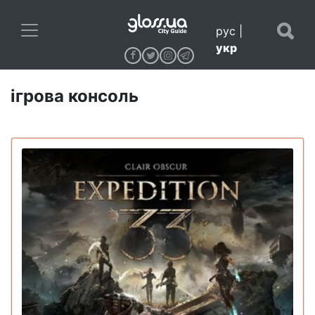
рус
|
укр
ігрова консоль