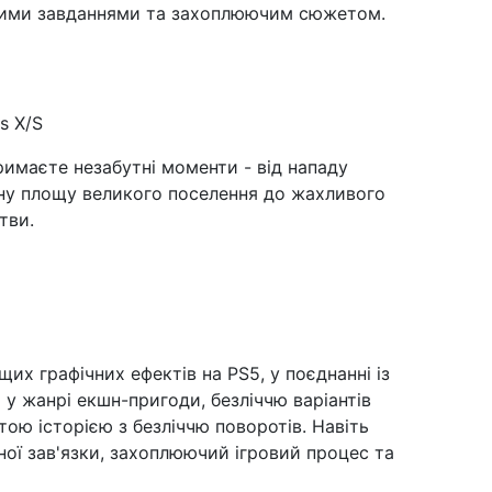
ними завданнями та захоплюючим сюжетом.
s X/S
римаєте незабутні моменти - від нападу
вну площу великого поселення до жахливого
тви.
ащих графічних ефектів на PS5, у поєднанні із
 жанрі екшн-пригоди, безліччю варіантів
ою історією з безліччю поворотів. Навіть
ої зав'язки, захоплюючий ігровий процес та