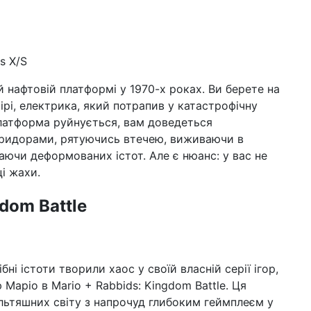
s X/S
й нафтовій платформі у 1970-х роках. Ви берете на
ірі, електрика, який потрапив у катастрофічну
платформа руйнується, вам доведеться
оридорами, рятуючись втечею, виживаючи в
аючи деформованих істот. Але є нюанс: у вас не
ці жахи.
gdom Battle
бні істоти творили хаос у своїй власній серії ігор,
 Маріо в Mario + Rabbids: Kingdom Battle. Ця
льтяшних світу з напрочуд глибоким геймплеєм у