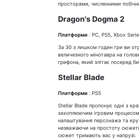
просторами, численними побіч
Dragon's Dogma 2
Платформи
: PC, PS5, Xbox Serie
За 30 з лишком годин гри ви от
величезного мінотавра на голо
грифона, який злітає посеред би
Stellar Blade
Платформи
: PS5
Stellar Blade пропонує одні з кр
захоплюючим ігровим процесом у
налаштування персонажа та крут
незважаючи на простоту сюжетн
сюжет тримають вас у напрузі.