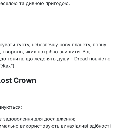
 веселою та дивною пригодою.
жувати густу, небезпечну нову планету, повну
, і ворогів, яких потрібно знищити. Від
до гонитв, що леденять душу - Dread повністю
"Жах").
 Lost Crown
днуються:
є задоволення для дослідження;
мально використовують винахідливі здібності