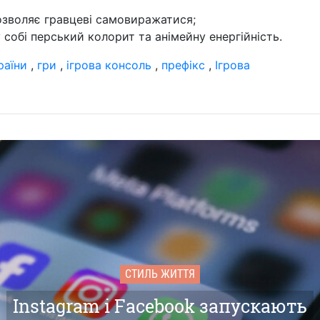
зволяє гравцеві самовиражатися;
 собі перський колорит та анімейну енергійність.
раїни
,
гри
,
ігрова консоль
,
префікс
,
Ігрова
СТИЛЬ ЖИТТЯ
Instagram і Facebook запускають