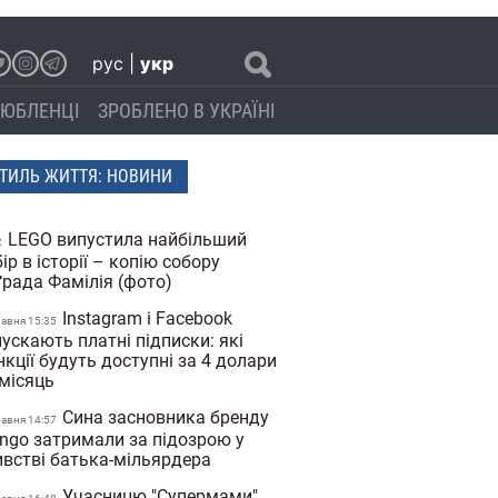
рус
|
укр
ЮБЛЕНЦІ
ЗРОБЛЕНО В УКРАЇНІ
ТИЛЬ ЖИТТЯ: НОВИНИ
LEGO випустила найбільший
2
ір в історії – копію собору
ґрада Фамілія (фото)
Instagram і Facebook
равня 15:35
ускають платні підписки: які
кції будуть доступні за 4 долари
 місяць
Сина засновника бренду
равня 14:57
ngo затримали за підозрою у
ивстві батька-мільярдера
Учасницю "Супермами"