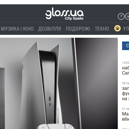
МУЗИКА І КІНО
ДОЗВІЛЛЯ
ПОДОРОЖІ
ТЕХНО
УЛ
С
13:0
наб
Са
28 т
зап
фун
на
21 т
Ma
вб