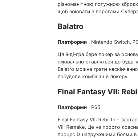
різноманітною потужною зброєю 
щоб воювати з ворогами Суперз
Balatro
Платформи
: Nintendo Switch, P
Ця інді-гра бере покер за основу
плювально ставляться до будь-як
Balatro можна грати нескінченн
побудови комбінацій покеру.
Final Fantasy VII: Rebi
Платформи
: PS5
Final Fantasy VII: Rebirth - фан
VII: Remake. Це не просто краси
процес із напруженими боями в