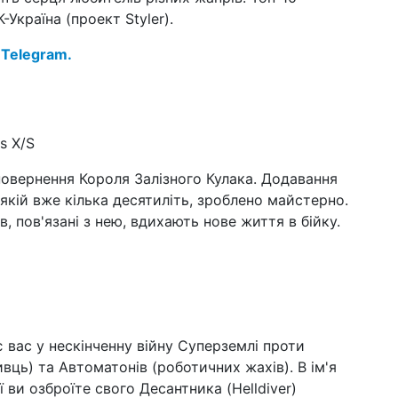
Україна (проект Styler).
12 л
Укр
 Telegram.
Ва
02 л
со
во
s X/S
22 г
202
 повернення Короля Залізного Кулака. Додавання
 якій вже кілька десятиліть, зроблено майстерно.
в, пов'язані з нею, вдихають нове життя в бійку.
16 г
як
на
16 г
кол
(ві
вас у нескінченну війну Суперземлі проти
15 г
б'ю
ивць) та Автоматонів (роботичних жахів). В ім'я
ті
ви озброїте свого Десантника (Helldiver)