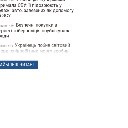
равня 16:48
римала СБУ: її підозрюють у
одажі авто, завезених як допомогу
я ЗСУ
Безпечні покупки в
равня 14:04
ернеті: кіберполіція опублікувала
ради
Українець побив світовий
вiтня 16:14
орд: співробітник моргу зробив
0 татуювань кісток та став "живим
елетом"
АЙБІЛЬШ ЧИТАНІ
Чоловіки закохуються
ерезня 14:40
идше, а жінки — сильніше:
лідження Biology of Sex
ferences
Вчені відкрили мутацію
ютого 17:25
на, який знижує бажання курити
Під час матчу у Туреччині
ютого 16:09
боліст збив чайку м'ячем: капітан
манди не дав пташці загинути
део)