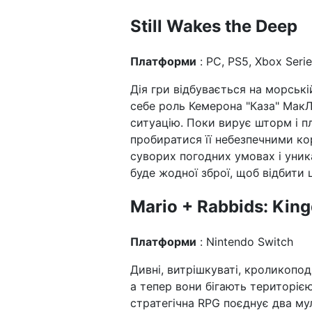
Still Wakes the Deep
Платформи
: PC, PS5, Xbox Serie
Дія гри відбувається на морські
себе роль Кемерона "Каза" МакЛ
ситуацію. Поки вирує шторм і 
пробиратися її небезпечними к
суворих погодних умовах і уник
буде жодної зброї, щоб відбити 
Mario + Rabbids: Kin
Платформи
: Nintendo Switch
Дивні, витрішкуваті, кроликоподі
а тепер вони бігають територією
стратегічна RPG поєднує два му