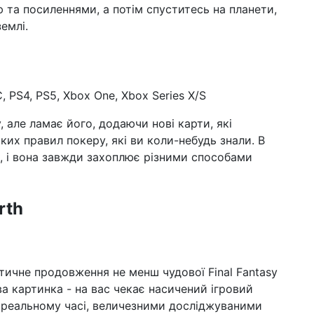
та посиленнями, а потім спуститесь на планети,
10 г
рок
емлі.
пе
04 г
пі
бл
те
C, PS4, PS5, Xbox One, Xbox Series X/S
03 г
, але ламає його, додаючи нові карти, які
на
их правил покеру, які ви коли-небудь знали. В
сер
о, і вона завжди захоплює різними способами
«о
01 г
рок
rth
ко
28 л
оп
рок
тастичне продовження не менш чудової Final Fantasy
ва картинка - на вас чекає насичений ігровий
 реальному часі, величезними досліджуваними