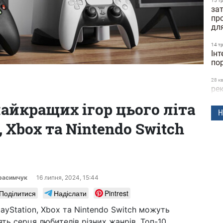
15 т
зат
пр
дл
14 т
Інт
по
28 к
рек
23
найкращих ігор цього літа
ск
Н
, Xbox та Nintendo Switch
24 б
шв
дос
Dif
25 л
ге
ерасимчук
16 липня, 2024, 15:44
Поділитися
Надіслати
Pintrest
24 л
фут
ayStation, Xbox та Nintendo Switch можуть
ко
ять серця любителів різних жанрів. Топ-10
(ві