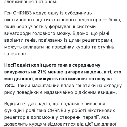
зловживання тютюном.
Ген CHRNB3 кодує одну із субодиниць
нікотинового ацетилхолінового рецептора — білка,
який бере участь у формуванні системи
винагороди головного мозку. Відомо, що різні
варіанти генів, пов'язаних із цими рецепторами,
можуть впливати на поведінку курців та ступінь
залежності.
Носії однієї копії цього гена в середньому
викурюють на 21% менше цигарок на день, а ті, хто
має дві копії, знижують споживання тютюну на
78%.
Такий масштабний вплив генетики на складну
рису поведінки є надзвичайно рідкісним явищем.
Відкриття дає надію, що подальше вивчення
функцій і ролі гена CHRNB3 у роботі нікотинових
рецепторів допоможе у створенні терапії, яка
дозволить курцям відмовитися від цієї шкідливої