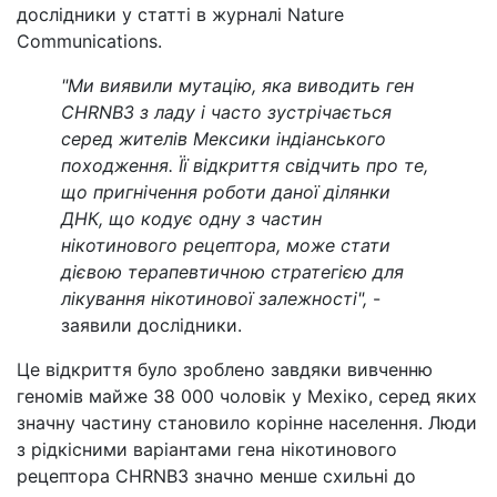
дослідники у статті в журналі Nature
Communications.
"Ми виявили мутацію, яка виводить ген
CHRNB3 з ладу і часто зустрічається
серед жителів Мексики індіанського
походження. Її відкриття свідчить про те,
що пригнічення роботи даної ділянки
ДНК, що кодує одну з частин
нікотинового рецептора, може стати
дієвою терапевтичною стратегією для
лікування нікотинової залежності",
-
заявили дослідники.
Це відкриття було зроблено завдяки вивченню
геномів майже 38 000 чоловік у Мехіко, серед яких
значну частину становило корінне населення. Люди
з рідкісними варіантами гена нікотинового
рецептора CHRNB3 значно менше схильні до