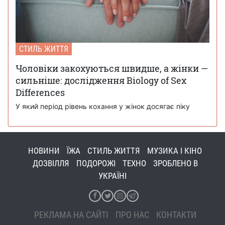
СТИЛЬ ЖИТТЯ
Чоловіки закохуються швидше, а жінки —
сильніше: дослідження Biology of Sex
Differences
У який період рівень кохання у жінок досягає піку
НОВИНИ
ЇЖА
СТИЛЬ ЖИТТЯ
МУЗИКА І КІНО
ДОЗВІЛЛЯ
ПОДОРОЖІ
ТЕХНО
ЗРОБЛЕНО В
УКРАЇНІ
РЕКЛАМА НА САЙТІ
ПРО НАС
КОНТАКТИ