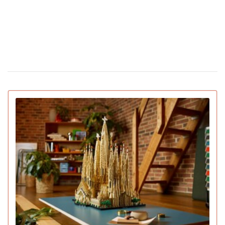
напередодні Дня святого Валентина
З'явилася перша соцмережа лише для ШІ-
02 лютого 15:30
ботів: що вони там обговорюють
IGN назвав найкращі ігри 2025 року для ПК
22 грудня 16:54
та консолей (відео)
15 вмираючих професій, яким загрожує
16 грудня 19:47
зникнення протягом найближчого десятиліття
Pantone назвав головний колір 2026 року:
16 грудня 16:22
символізує спокій (відео)
Deep Plane Facelift: новий б'юті-фаворит
15 грудня 14:31
українських зірок і не тільки
Pornhub підбив підсумки року: Україна в
10 грудня 17:33
топ-20 за переглядами
YouTube оголосив підсумки 2025 року:
04 грудня 15:38
найкращий блогер, подкаст, найпопулярніша тема та
музика
Ботокс став найпопулярнішою процедурою
03 грудня 13:59