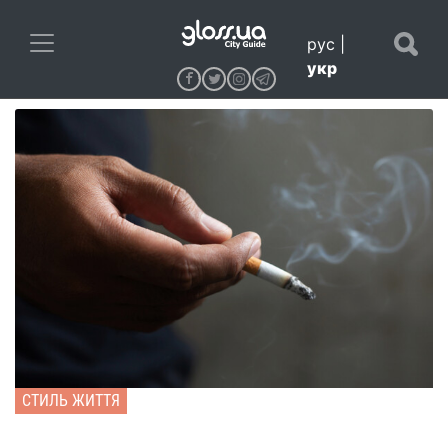
рус
|
укр
СТИЛЬ ЖИТТЯ