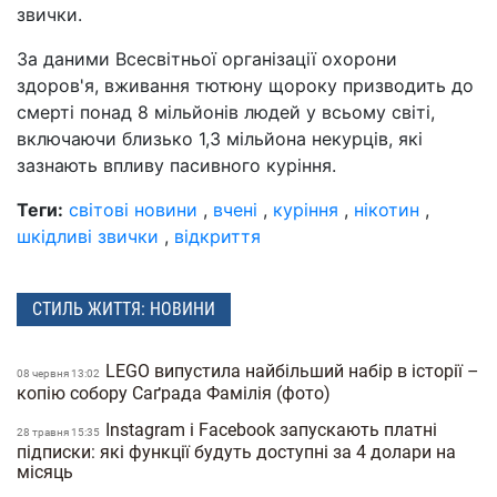
звички.
За даними Всесвітньої організації охорони
здоров'я, вживання тютюну щороку призводить до
смерті понад 8 мільйонів людей у всьому світі,
включаючи близько 1,3 мільйона некурців, які
зазнають впливу пасивного куріння.
Теги:
світові новини
,
вчені
,
куріння
,
нікотин
,
шкідливі звички
,
відкриття
СТИЛЬ ЖИТТЯ: НОВИНИ
LEGO випустила найбільший набір в історії –
08 червня 13:02
копію собору Саґрада Фамілія (фото)
Instagram і Facebook запускають платні
28 травня 15:35
підписки: які функції будуть доступні за 4 долари на
місяць