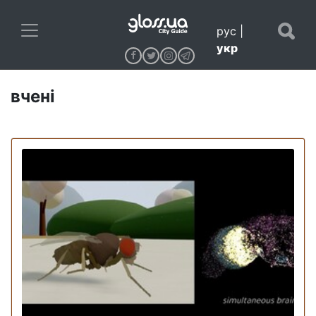
рус
|
укр
вчені