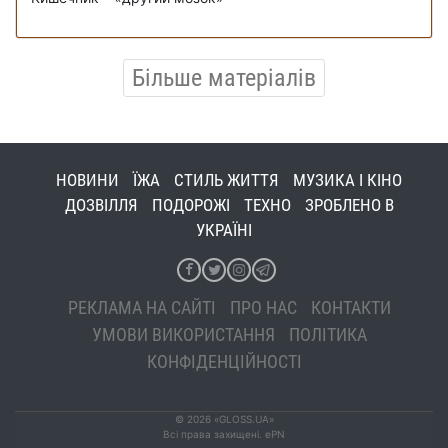
Більше матеріалів
НОВИНИ
ЇЖА
СТИЛЬ ЖИТТЯ
МУЗИКА І КІНО
ДОЗВІЛЛЯ
ПОДОРОЖІ
ТЕХНО
ЗРОБЛЕНО В
УКРАЇНІ
РЕКЛАМА НА САЙТІ
ПРО НАС
КОНТАКТИ
УМОВИ ВИКОРИСТАННЯ
ПОЛІТИКА
КОНФІДЕНЦІЙНОСТІ
© 2026 «GLOSS.UA»
Всі права захищені. ePN