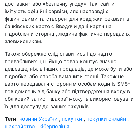
доставки» або «безпечну угоду». Такі сайти
імітують офіційні сервіси, але насправді є
фішинговими та створені для крадіжки реквізитів
банківських карток. Вводячи дані карти на
підробленій сторінці, людина фактично передає їх
зловмисникам.
Також обережно слід ставитись і до надто
привабливих цін. Якщо товар коштує значно
дешевше, ніж в інших продавців, це може бути або
підробка, або спроба виманити гроші. Також не
варто передавати стороннім особам коди із SMS-
повідомлень від банку або підтвердження входу в
обліковий запис - шахраї можуть використовувати
їх для доступу до ваших рахунків.
Теги:
новини України
,
покупки
,
покупки онлайн
,
шахрайство
,
кіберполіція