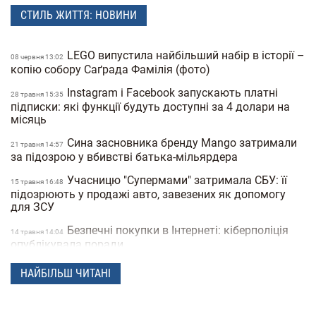
СТИЛЬ ЖИТТЯ: НОВИНИ
LEGO випустила найбільший набір в історії –
08 червня 13:02
копію собору Саґрада Фамілія (фото)
Instagram і Facebook запускають платні
28 травня 15:35
підписки: які функції будуть доступні за 4 долари на
місяць
Сина засновника бренду Mango затримали
21 травня 14:57
за підозрою у вбивстві батька-мільярдера
Учасницю "Супермами" затримала СБУ: її
15 травня 16:48
підозрюють у продажі авто, завезених як допомогу
для ЗСУ
Безпечні покупки в Інтернеті: кіберполіція
14 травня 14:04
опублікувала поради
Українець побив світовий рекорд:
28 квiтня 16:14
НАЙБІЛЬШ ЧИТАНІ
співробітник моргу зробив 230 татуювань кісток та
став "живим скелетом"