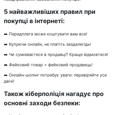
5 найважливіших правил при
покупці в інтернеті:
➡️ Передплата може коштувати вам все!
➡️ Купуючи онлайн, не платіть заздалегідь!
➡️ Чи сумніваєтеся в продавці? Краще відмовтеся!
➡️ Фейковий товар = фейковий продавець!
➡️ Онлайн-шопінг потребує уваги: перевіряйте усе
двічі!
Також кіберполіція нагадує про
основні заходи безпеки: