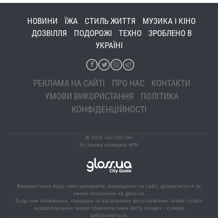
НОВИНИ
ЇЖА
СТИЛЬ ЖИТТЯ
МУЗИКА І КІНО
ДОЗВІЛЛЯ
ПОДОРОЖІ
ТЕХНО
ЗРОБЛЕНО В
УКРАЇНІ
РЕКЛАМА НА САЙТІ
ПРО НАС
КОНТАКТИ
УМОВИ ВИКОРИСТАННЯ
ПОЛІТИКА
КОНФІДЕНЦІЙНОСТІ
© 2026 «GLOSS.UA»
Всі права захищені. ePN
Використання будь-яких матеріалів, розміщених на сайті, дозволяється за
умови посилання на gloss.ua.
Будь-яке копіювання, передрук та відтворення фотографічних творів та/або
аудіовізуальних творів правовласника Getty Images - суворо
забороняється.