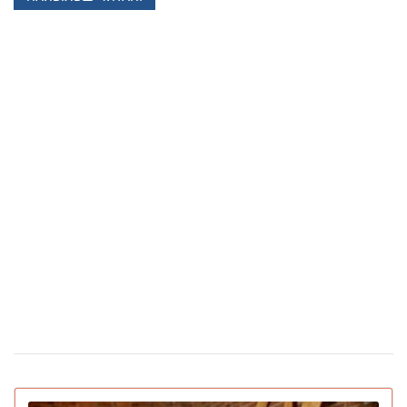
співробітник моргу зробив 230 татуювань кісток та
став "живим скелетом"
Чоловіки закохуються швидше, а жінки —
24 березня 14:40
сильніше: дослідження Biology of Sex Differences
Вчені відкрили мутацію гена, який знижує
25 лютого 17:25
бажання курити
Під час матчу у Туреччині футболіст збив
24 лютого 16:09
чайку м'ячем: капітан команди не дав пташці загинути
(відео)
Скільки коштують квіти в Україні
12 лютого 16:28
напередодні Дня святого Валентина
З'явилася перша соцмережа лише для ШІ-
02 лютого 15:30
ботів: що вони там обговорюють
IGN назвав найкращі ігри 2025 року для ПК
22 грудня 16:54
та консолей (відео)
15 вмираючих професій, яким загрожує
16 грудня 19:47
зникнення протягом найближчого десятиліття
Pantone назвав головний колір 2026 року: