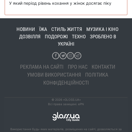
У який період рівень кохання у жінок досягає піку
НОВИНИ
ЇЖА
СТИЛЬ ЖИТТЯ
МУЗИКА І КІНО
ДОЗВІЛЛЯ
ПОДОРОЖІ
ТЕХНО
ЗРОБЛЕНО В
УКРАЇНІ
РЕКЛАМА НА САЙТІ
ПРО НАС
КОНТАКТИ
УМОВИ ВИКОРИСТАННЯ
ПОЛІТИКА
КОНФІДЕНЦІЙНОСТІ
© 2026 «GLOSS.UA»
Всі права захищені. ePN
Використання будь-яких матеріалів, розміщених на сайті, дозволяється за