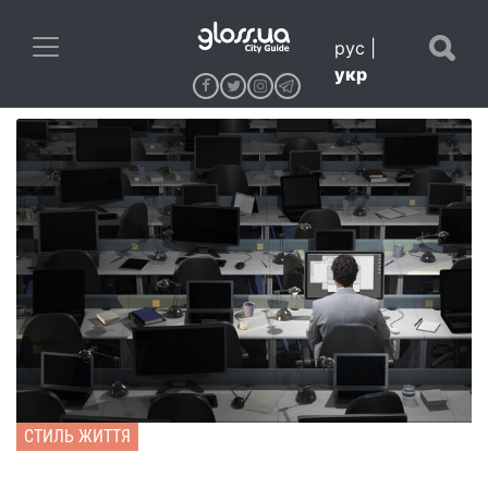
рус
|
укр
СТИЛЬ ЖИТТЯ