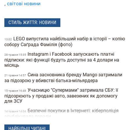
,
світові новини
СТИЛЬ ЖИТТЯ: НОВИНИ
LEGO випустила найбільший набір в історії – копію
13:02
собору Саґрада Фамілія (фото)
Instagram і Facebook запускають платні
28 травня 15:35
підписки: які функції будуть доступні за 4 долари на
місяць
Сина засновника бренду Mango затримали
21 травня 14:57
за підозрою у вбивстві батька-мільярдера
Учасницю "Супермами" затримала СБУ: її
15 травня 16:48
підозрюють у продажі авто, завезених як допомогу
для ЗСУ
Безпечні покупки в Інтернеті: кіберполіція
14 травня 14:04
опублікувала поради
Українець побив світовий рекорд:
28 квiтня 16:14
НАЙБІЛЬШ ЧИТАНІ