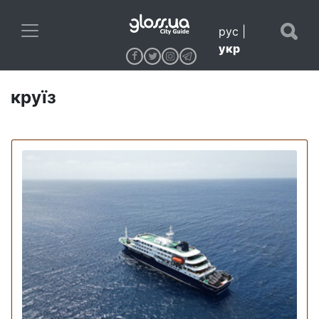
рус
|
укр
круїз