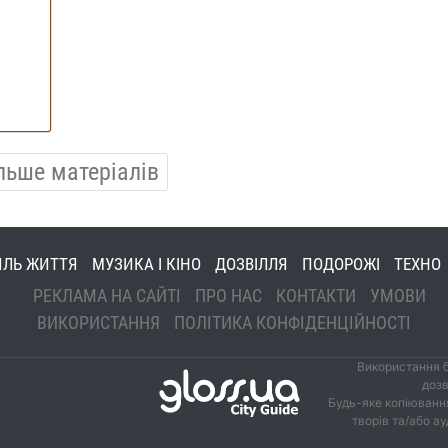
льше матеріалів
ИЛЬ ЖИТТЯ
МУЗИКА І КІНО
ДОЗВІЛЛЯ
ПОДОРОЖІ
ТЕХНО
РЕКЛАМА НА САЙТІ
ПРО НАС
КОНТАКТИ
УМОВИ
ВИКОРИСТАННЯ
ПОЛІТИКА КОНФІДЕНЦІЙНОСТІ
Використання б
дозв
Будь-яке копіювання
творів та/або а