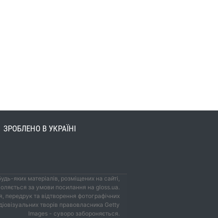
ЗРОБЛЕНО В УКРАЇНІ
удь-яких матеріалів, розміщених на сайті,
оляється за умови посилання на gloss.ua.
, передрук та відтворення фотографічних
удіовізуальних творів правовласника Getty
Images - суворо забороняється.