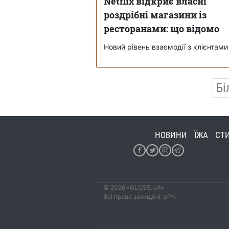
Netflix відкриє власні
роздрібні магазини із
ресторанами: що відомо
Новий рівень взаємодії з клієнтами
Бі
НОВИНИ
ЇЖА
СТ
© 2026 «GLOSS.UA»
Всі права захищені. ePN