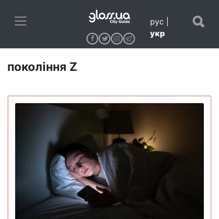
рус
|
укр
покоління Z