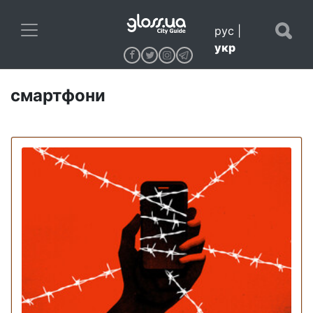
рус
|
укр
смартфони