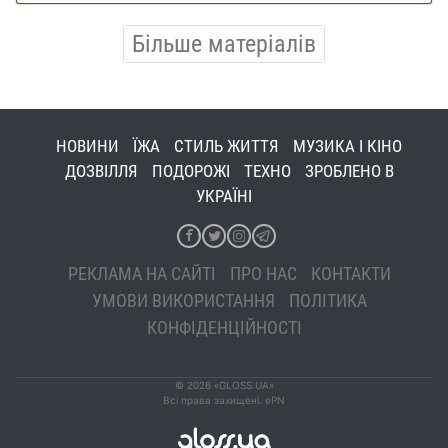
Більше матеріалів
НОВИНИ
ЇЖА
СТИЛЬ ЖИТТЯ
МУЗИКА І КІНО
ДОЗВІЛЛЯ
ПОДОРОЖІ
ТЕХНО
ЗРОБЛЕНО В
УКРАЇНІ
РЕКЛАМА НА САЙТІ
ПРО НАС
КОНТАКТИ
УМОВИ ВИКОРИСТАННЯ
ПОЛІТИКА
КОНФІДЕНЦІЙНОСТІ
© 2026 «GLOSS.UA»
Всі права захищені. ePN