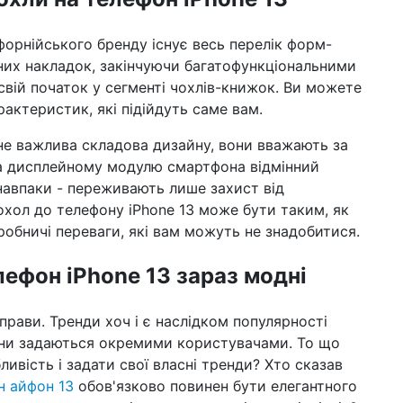
19 г
діс
орнійського бренду існує весь перелік форм-
не
них накладок, закінчуючи багатофункціональними
свій початок у сегменті чохлів-книжок. Ви можете
16 г
деп
рактеристик, які підійдуть саме вам.
ау
не важлива складова дизайну, вони вважають за
12 г
а дисплейному модулю смартфона відмінний
най
202
і навпаки - переживають лише захист від
хол до телефону iPhone 13 може бути таким, як
28 л
робничі переваги, які вам можуть не знадобитися.
не
зг
ві
лефон iPhone 13 зараз модні
18 л
зня
прави. Тренди хоч і є наслідком популярності
на
они задаються окремими користувачами. То що
ивість і задати свої власні тренди? Хто сказав
н айфон 13
обов'язково повинен бути елегантного