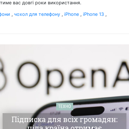
тиме вас довгі роки використання.
фони
,
чохол для телефону
,
iPhone
,
iPhone 13
,
ТЕХНО
Підписка для всіх громадян:
ціла країна отримає