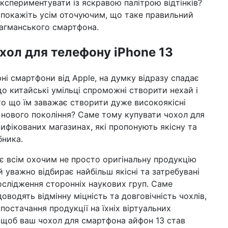
кспериментувати із яскравою палітрою відтінків?
 покажіть усім оточуючим, що таке правильний
лагманського смартфона.
хол для телефону iPhone 13
ні смартфони від Apple, на думку відразу спадає
о китайські умільці спроможні створити нехай і
 то що їм заважає створити дуже високоякісні
 нового покоління? Саме тому купувати чохол для
ифікованих магазинах, які пропонують якісну та
бника.
є всім охочим не просто оригінальну продукцію
 й уважно відбирає найбільш якісні та затребувані
дослідження сторонніх наукових груп. Саме
оводять відмінну міцність та довговічність чохлів,
остачання продукції на їхніх віртуальних
, щоб ваш чохол для смартфона айфон 13 став