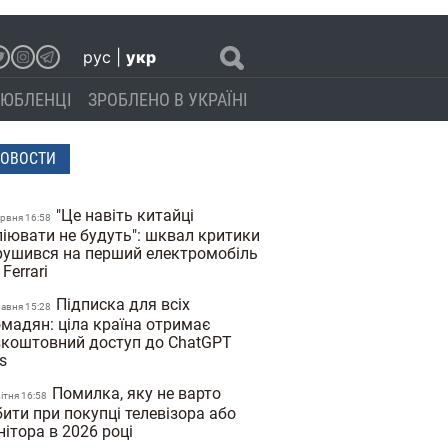
рус
|
укр
ЮБЛЕНЦІ
ЗРОБЛЕНО В УКРАЇНІ
ОВОСТИ
"Це навіть китайці
ервня 16:58
піювати не будуть": шквал критики
рушився на перший електромобіль
 Ferrari
Підписка для всіх
равня 15:28
омадян: ціла країна отримає
зкоштовний доступ до ChatGPT
us
Помилка, яку не варто
вiтня 16:58
ити при покупці телевізора або
нітора в 2026 році