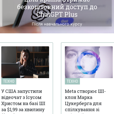
безкоштовний доступ до
ChatGPT Plus
Після навчального курсу
ТЕХНО
ТЕХНО
У США запустили
Meta створює ШІ-
відеочат з Ісусом
клон Марка
Христом на базі ШІ
Цукерберга для
за $1,99 за хвилину
спілкування зі