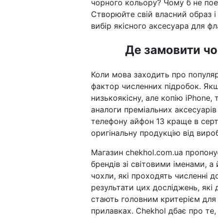
чорного кольору? Чому б не пое
Створюйте свій власний образ і
вибір якісного аксесуара для ф
Де замовити чо
Коли мова заходить про популяр
фактор численних підробок. Якщ
низькоякісну, але копію iPhone,
аналоги преміальних аксесуарів
телефону айфон 13 краще в серт
оригінальну продукцію від виро
Магазин chekhol.com.ua пропону
брендів зі світовими іменами, а
чохли, які проходять численні 
результати цих досліджень, які д
стають головним критерієм для п
прилавках. Chekhol дбає про те