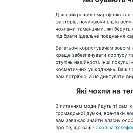
Для найкращих смартфонів каліф
факторів, починаючи від класич
чохлами-гаманцями, які беруть 
підібрати ідеальне поєднання ха
Багатьом користувачам зовсім 
краще забезпечувати корпусу т
ступінь надійності. Інші покупц
косметичних ушкоджень. Ваш чо
вам потрібно, а не диктувати ви
Які чохли на те
З питанням моди йдуть ті самі с
громадської думки, все-таки в
вам заважає знайти власну особл
про те, що ваш
чохол на телефо