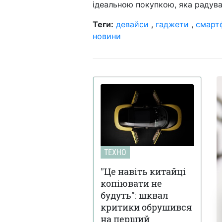
ідеальною покупкою, яка радува
Теги:
девайси
,
гаджети
,
смарт
новини
ТЕХНО
"Це навіть китайці
копіювати не
будуть": шквал
критики обрушився
на перший