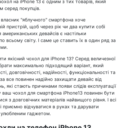
охол на iPhone 13 є одним з тих товарів, який
17 б
 серед покупців.
"ку
реа
 власник "яблучного" смартфона хоче
23 л
й пристрій, щоб через рік чи два купити собі
що
 американських девайсів є настільки
вк
 всьому світу. І саме це ставить їх в один ряд за
ами.
09 л
лю
ти якісний чохол для iPhone 13? Серед величезної
шкі
фу
ібрати максимально підходящий варіант, який
і, довговічності, надійності, функціональності та
21 сi
а все повинен надійно захищати девайс від
пр
дро
, які стають причинами появи слідів експлуатації
у ваш чохол для смартфона iPhone13 повинен бути
14 сi
ся з довговічних матеріалів найвищого рівня. І всі
інт
пом
ні приємно відчуватися в руках та дарувати
з улюбленим гаджетом.
08 сi
заг
те
охли на телефон iPhone 13