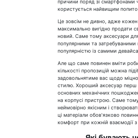
причини поряд зі смартфонами ч
користується найвищим попитом
Це зовсім не дивно, адже кожен
максимально вигідно продати сві
новий. Саме тому аксесуари для
популярними та затребуваними по
популярністю із самими девайс
Але що саме повинен вміти роби
кількості пропозицій можна під
задовольнятиме вас щодо міцност
стилю. Хороший аксесуар перш з
основних механічних пошкоджень
на корпусі пристрою. Саме том
неймовірно якісним і створювати
ці матеріали обов'язково повин
комфорт при кожній взаємодії 
Які бувають ч