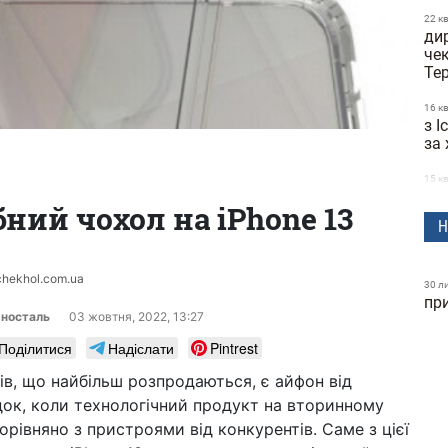
22 к
дир
че
Те
16 к
з І
за
15 к
Ма
ний чохол на iPhone 13
зі 
Н
10 к
Ti
chekhol.com.ua
біт
30 л
пр
рносталь
03 жовтня, 2022, 13:27
07 к
на
Поділитися
Надіслати
Pintrest
авт
ів, що найбільш розпродаються, є айфон від
30 б
адок, коли технологічний продукт на вторинному
GP
ук
порівняно з пристроями від конкурентів. Саме з цієї