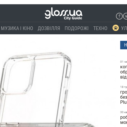
МУЗИКА І КІНО
ДОЗВІЛЛЯ
ПОДОРОЖІ
ТЕХНО
УЛ
Н
01 ч
ко
об
від
18 т
гр
бе
Pl
30 к
роб
мо