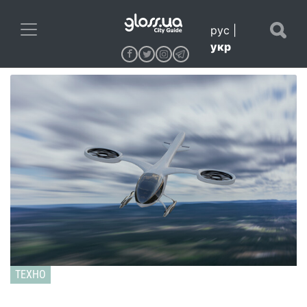
рус
|
укр
ТЕХНО