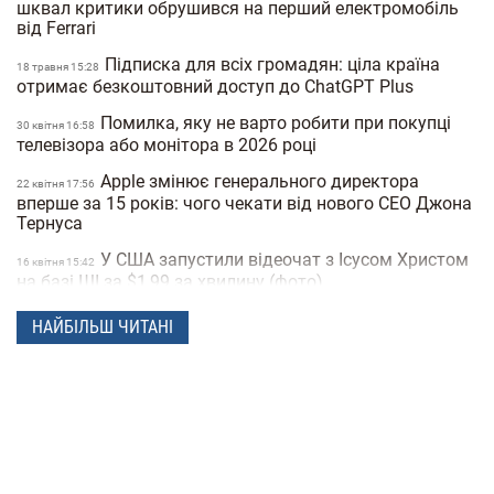
шквал критики обрушився на перший електромобіль
від Ferrari
Підписка для всіх громадян: ціла країна
18 травня 15:28
отримає безкоштовний доступ до ChatGPT Plus
Помилка, яку не варто робити при покупці
30 квiтня 16:58
телевізора або монітора в 2026 році
Apple змінює генерального директора
22 квiтня 17:56
вперше за 15 років: чого чекати від нового CEO Джона
Тернуса
У США запустили відеочат з Ісусом Христом
16 квiтня 15:42
на базі ШІ за $1,99 за хвилину (фото)
Meta створює ШІ-клон Марка Цукерберга
15 квiтня 16:04
НАЙБІЛЬШ ЧИТАНІ
для спілкування зі співробітниками компанії
Видання The New York Times назвало
10 квiтня 16:12
можливого творця біткоїну
Витрата палива до 5 літрів на сотню: 10
16:14
економних сімейних авто в Україні (фото)
Україна створює свій чат GPT: у Мінцифри