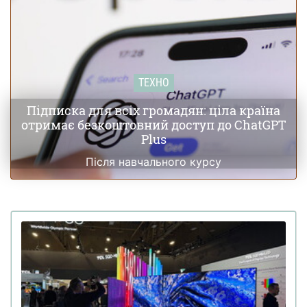
ТЕХНО
Підписка для всіх громадян: ціла країна
отримає безкоштовний доступ до ChatGPT
Plus
Після навчального курсу