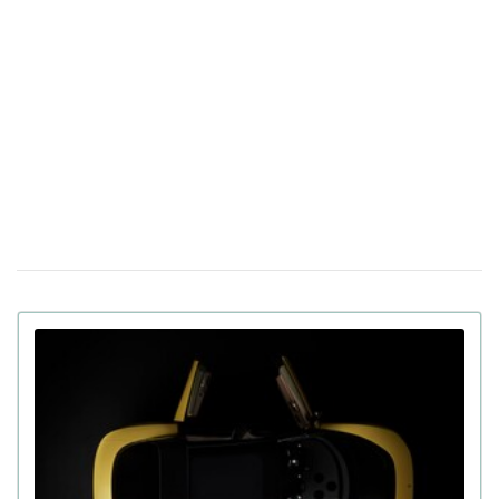
30 березня 16:04
оприлюднили назву української мовної моделі ШІ
Італія тестуватиме новий "купол" ППО
17 березня 14:39
Michelangelo в умовах реальної війни в Україні
Apple готує презентацію щонайменше п'яти
23 лютого 18:05
нових продуктів, включаючи iPhone, наступного тижня
У Китаї показали людиноподібного робота
09 лютого 15:49
Moya: тепла шкіра, зоровий контакт та інші функції
В Україні виставили на продаж двомісний
21 сiчня 16:54
пасажирський дрон: ціна та час польоту (фото)
Apple інтегрує штучний інтелект Gemini у
14 сiчня 17:24
персонального помічника Siri за $1 млрд на рік
130 дюймів, на яких не загубляться деталі:
08 сiчня 11:17
хіт CES 2026 – телевізор Samsung Micro RGB
Російський "Орєшнік" не дістає до Києва з
19 грудня 19:23
Білорусі, незважаючи на дальність 5500 км
У ChatGPT виявлено депресію, а у Gemini —
16 грудня 15:51