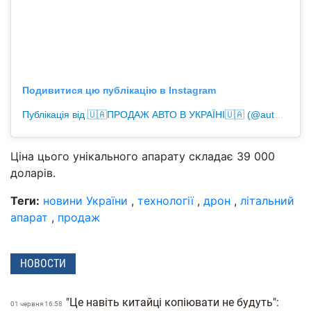
Подивитися цю публікацію в Instagram
Публікація від 🇺🇦ПРОДАЖ АВТО В УКРАЇНІ🇺🇦 (@autobazar_ua1)
Ціна цього унікального апарату складає 39 000
доларів.
Теги:
новини України
,
технології
,
дрон
,
літальний
апарат
,
продаж
НОВОСТИ
"Це навіть китайці копіювати не будуть":
01 червня 16:58