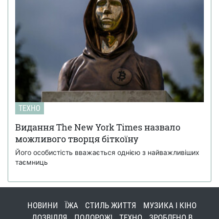
ТЕХНО
Видання The New York Times назвало
можливого творця біткоїну
Його особистість вважається однією з найважливіших
таємниць
НОВИНИ
ЇЖА
СТИЛЬ ЖИТТЯ
МУЗИКА І КІНО
ДОЗВІЛЛЯ
ПОДОРОЖІ
ТЕХНО
ЗРОБЛЕНО В