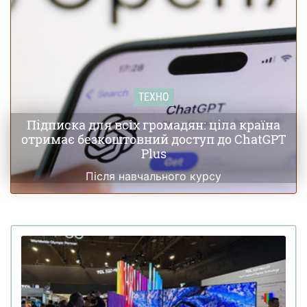
ТЕХНО
Підписка для всіх громадян: ціла країна
отримає безкоштовний доступ до ChatGPT
Plus
Після навчального курсу