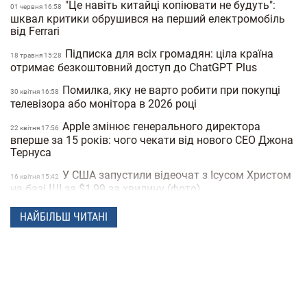
"Це навіть китайці копіювати не будуть":
01 червня 16:58
шквал критики обрушився на перший електромобіль
від Ferrari
Підписка для всіх громадян: ціла країна
18 травня 15:28
отримає безкоштовний доступ до ChatGPT Plus
Помилка, яку не варто робити при покупці
30 квiтня 16:58
телевізора або монітора в 2026 році
Apple змінює генерального директора
22 квiтня 17:56
вперше за 15 років: чого чекати від нового CEO Джона
Тернуса
У США запустили відеочат з Ісусом Христом
16 квiтня 15:42
на базі ШІ за $1,99 за хвилину (фото)
Meta створює ШІ-клон Марка Цукерберга
15 квiтня 16:04
НАЙБІЛЬШ ЧИТАНІ
для спілкування зі співробітниками компанії
Видання The New York Times назвало
10 квiтня 16:12
можливого творця біткоїну
Витрата палива до 5 літрів на сотню: 10
07 квiтня 16:14
економних сімейних авто в Україні (фото)