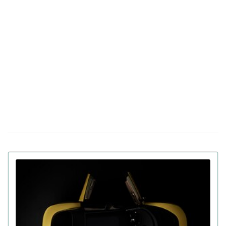
Україна створює свій чат GPT: у Мінцифри
30 березня 16:04
оприлюднили назву української мовної моделі ШІ
Італія тестуватиме новий "купол" ППО
17 березня 14:39
Michelangelo в умовах реальної війни в Україні
Apple готує презентацію щонайменше п'яти
23 лютого 18:05
нових продуктів, включаючи iPhone, наступного тижня
У Китаї показали людиноподібного робота Moya:
15:49
тепла шкіра, зоровий контакт та інші функції
В Україні виставили на продаж двомісний
21 сiчня 16:54
пасажирський дрон: ціна та час польоту (фото)
Apple інтегрує штучний інтелект Gemini у
14 сiчня 17:24
персонального помічника Siri за $1 млрд на рік
130 дюймів, на яких не загубляться деталі:
08 сiчня 11:17
хіт CES 2026 – телевізор Samsung Micro RGB
Російський "Орєшнік" не дістає до Києва з
19 грудня 19:23
Білорусі, незважаючи на дальність 5500 км